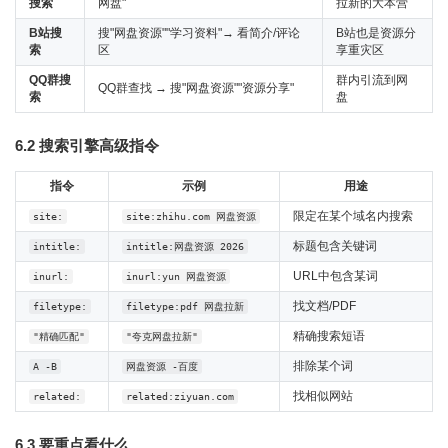
搜索
网盘"
拉新的大本营
B站搜
搜"网盘资源""学习资料"→ 看简介/评论
B站也是资源分
索
区
享重灾区
QQ群搜
群内引流到网
QQ群查找 → 搜"网盘资源""资源分享"
索
盘
6.2 搜索引擎高级指令
指令
示例
用途
限定在某个域名内搜索
site:
site:zhihu.com 网盘资源
标题包含关键词
intitle:
intitle:网盘资源 2026
URL中包含某词
inurl:
inurl:yun 网盘资源
找文档/PDF
filetype:
filetype:pdf 网盘拉新
精确搜索短语
"精确匹配"
"夸克网盘拉新"
排除某个词
A -B
网盘资源 -百度
找相似网站
related:
related:ziyuan.com
6.3 要重点看什么