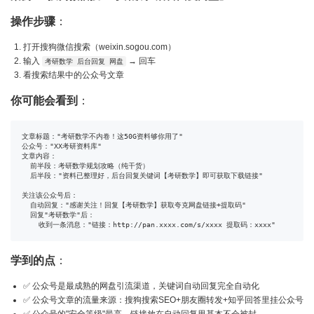
操作步骤
：
打开搜狗微信搜索（weixin.sogou.com）
输入
→ 回车
考研数学 后台回复 网盘
看搜索结果中的公众号文章
你可能会看到
：
文章标题："考研数学不内卷！这50G资料够你用了"

公众号："XX考研资料库"

文章内容：

  前半段：考研数学规划攻略（纯干货）

  后半段："资料已整理好，后台回复关键词【考研数学】即可获取下载链接"

关注该公众号后：

  自动回复："感谢关注！回复【考研数学】获取夸克网盘链接+提取码"

  回复"考研数学"后：

    收到一条消息："链接：http://pan.xxxx.com/s/xxxx 提取码：xxxx"
学到的点
：
✅ 公众号是最成熟的网盘引流渠道，关键词自动回复完全自动化
✅ 公众号文章的流量来源：搜狗搜索SEO+朋友圈转发+知乎回答里挂公众号