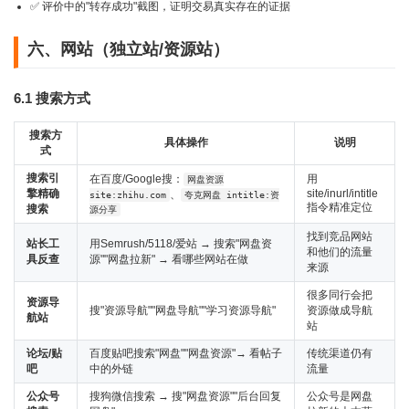
✅ 评价中的"转存成功"截图，证明交易真实存在的证据
六、网站（独立站/资源站）
6.1 搜索方式
搜索方
具体操作
说明
式
搜索引
在百度/Google搜：
用
网盘资源
擎精确
site/inurl/intitle
、
site:zhihu.com
夸克网盘 intitle:资
指令精准定位
搜索
源分享
找到竞品网站
站长工
用Semrush/5118/爱站 → 搜索"网盘资
和他们的流量
具反查
源""网盘拉新" → 看哪些网站在做
来源
很多同行会把
资源导
搜"资源导航""网盘导航""学习资源导航"
资源做成导航
航站
站
论坛/贴
百度贴吧搜索"网盘""网盘资源"→ 看帖子
传统渠道仍有
吧
中的外链
流量
公众号
搜狗微信搜索 → 搜"网盘资源""后台回复
公众号是网盘