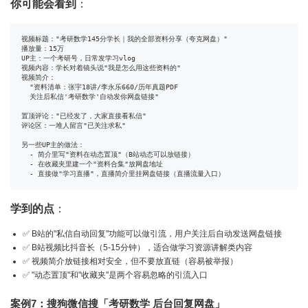
你可能会看到
：
视频标题："考研数学145分学长｜我的全部资料分享（夸克网盘）"

播放量：15万

UP主：一个考研号，日常发学习vlog

视频内容：学长对着镜头说"我是怎么用这些资料的"

视频简介：

  "资料清单：张宇18讲/李永乐660/历年真题PDF

  关注后私信'考研数学'自动发你网盘链接"

置顶评论："已经发了，大家直接看私信"

评论区：一堆人留言"已关注求私"

另一些UP主的做法：

  - 简介里写"资料在动态置顶"（B站动态可以放链接）

  - 在收藏夹里建一个"资料合集"放网盘地址

  - 直接做"学习直播"，直播简介里挂网盘链接（直播流量入口）
学到的点
：
✅ B站的"私信自动回复"功能可以做引流，用户关注后自动发送网盘链接
✅ B站视频比抖音长（5-15分钟），适合做学习资源讲解类内容
✅ 视频简介放链接相对安全，但不要放直链（容易被举报）
✅ "动态置顶"和"收藏夹"是两个容易忽略的引流入口
案例7：搜狗微信搜「考研数学 后台回复网盘」