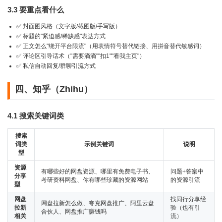
3.3 要重点看什么
✅ 封面图风格（文字版/截图版/手写版）
✅ 标题的"紧迫感/稀缺感"表达方式
✅ 正文怎么"绕开平台限流"（用表情符号替代链接、用拼音替代敏感词）
✅ 评论区引导话术（"需要滴滴""扣1""看我主页"）
✅ 私信自动回复/群聊引流方式
四、知乎（Zhihu）
4.1 搜索关键词类
搜索
词类
示例关键词
说明
型
资源
有哪些好的网盘资源、哪里有免费电子书、
问题+答案中
分享
考研资料网盘、你有哪些珍藏的资源网站
的资源引流
型
网盘
找同行分享经
网盘拉新怎么做、夸克网盘推广、阿里云盘
拉新
验（也有引
合伙人、网盘推广赚钱吗
相关
流）