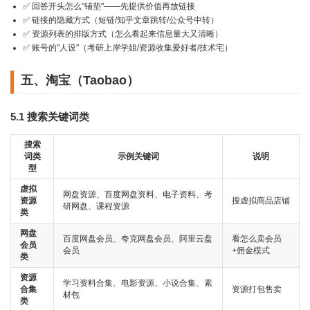
✅ 回答开头怎么"铺垫"——先提供价值再放链接
✅ 链接的隐藏方式（短链/知乎文章跳转/公众号中转）
✅ 资源列表的排版方式（怎么看起来信息量大又清晰）
✅ 账号的"人设"（考研上岸学姐/资源收集爱好者/技术宅）
五、淘宝（Taobao）
5.1 搜索关键词类
搜索
词类
示例关键词
说明
型
虚拟
网盘资源、百度网盘资料、电子资料、考
资源
搜虚拟商品店铺
研网盘、课程资源
类
网盘
百度网盘会员、夸克网盘会员、阿里云盘
看怎么卖会员
会员
会员
+佣金模式
类
资源
学习资料合集、电影资源、小说合集、素
合集
资源打包售卖
材包
类