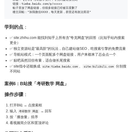
  链接：tieba.baidu.com/p/xxxxx

  帖子里放了网盘链接，但很多链接已经被百度删了

  楼主回帖："加我微信XXXX，每天更新，群里还有政治英语"
学到的点
：
✅ site:zhihu.com 能找到知乎上所有含"夸克网盘"的回答（比知乎站内搜索
更全）
✅ 独立资源站是"最高阶"的玩法，自己建站做SEO，吃搜索引擎的免费流量
✅ 导航站模式：一个页面配多个网盘链接，用户来都来了总会点一个
✅ 贴吧虽然旧但有量，适合做长尾搜索
✅ site指令还能换成
、
分别搜
site:tieba.baidu.com
site:bilibili.com
不同站
案例6：B站搜「考研数学 网盘」
操作步骤
：
打开B站 → 点搜索框
输入
→ 回车
考研数学 网盘
按「播放量」排序
看视频简介区和置顶评论