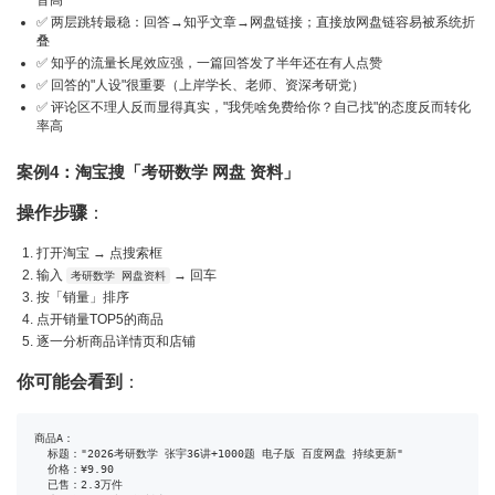
音高
✅ 两层跳转最稳：回答→知乎文章→网盘链接；直接放网盘链容易被系统折
叠
✅ 知乎的流量长尾效应强，一篇回答发了半年还在有人点赞
✅ 回答的"人设"很重要（上岸学长、老师、资深考研党）
✅ 评论区不理人反而显得真实，"我凭啥免费给你？自己找"的态度反而转化
率高
案例4：淘宝搜「考研数学 网盘 资料」
操作步骤
：
打开淘宝 → 点搜索框
输入
→ 回车
考研数学 网盘资料
按「销量」排序
点开销量TOP5的商品
逐一分析商品详情页和店铺
你可能会看到
：
商品A：

  标题："2026考研数学 张宇36讲+1000题 电子版 百度网盘 持续更新"

  价格：¥9.90

  已售：2.3万件
