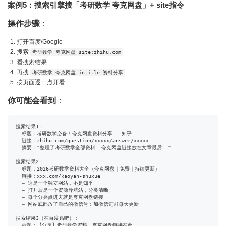
案例5：搜索引擎搜「考研数学 夸克网盘」+ site指令
操作步骤
：
打开百度/Google
搜索
考研数学 夸克网盘 site:zhihu.com
看搜索结果
再搜
考研数学 夸克网盘 intitle:资料分享
按页面逐一点开看
你可能会看到
：
搜索结果1：

  标题：考研数学必备！夸克网盘资料分享 - 知乎

  链接：zhihu.com/question/xxxxx/answer/xxxxx

  摘要："整理了考研数学全部资料……夸克网盘链接放在文章最后……"

搜索结果2：

  标题：2026考研数学资料大全（夸克网盘｜免费｜持续更新）

  链接：xxx.com/kaoyan-shuxue

  → 这是一个独立网站，不是知乎

  → 打开后是一个资源导航站，分类清晰

  → 每个分类点进去就是夸克网盘链接

  → 网站底部放了自己的微信号：加微信进群每天更新

搜索结果3（在百度贴吧）：

  标题：【分享】考研数学资料，夸克网盘链接在此
