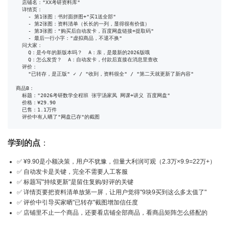
  店铺名："XX考研资料库"

  详情页：

    - 第1张图：书封面拼图+"买1送全部"

    - 第2张图：资料清单（长长的一列，显得很有价值）

    - 第3张图："购买后自动发卡，百度网盘链接+提取码"

    - 最后一行小字："虚拟商品，不退不换"

  问大家：

    Q：是今年的新版本吗？  A：亲，是最新的2026版哦

    Q：怎么发货？  A：自动发卡，付款后直接在消息里查收

  评价：

    "已转存，是正版" ✓ / "收到，资料很全" / "第二天就更新了新内容"

商品B：

  标题："2026考研数学全程班 张宇汤家凤 网课+讲义 百度网盘"

  价格：¥29.90

  已售：1.1万件

  评价中有人晒了"网盘已存"的截图
学到的点
：
✅ ¥9.90是小额决策，用户不犹豫，但量大利润可观（2.3万×9.9=22万+）
✅ 自动发卡是关键，完全不需要人工客服
✅ 标题写"持续更新"是留住复购/好评的关键
✅ 详情页要把资料清单放第一屏，让用户觉得"9块9买到这么多太值了"
✅ 评价中引导买家晒"已转存"截图增加信任度
✅ 店铺里不止一个商品，还要看店铺全部商品，看商品矩阵怎么搭配的