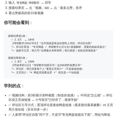
输入
→ 回车
夸克网盘 考研数学
搜索结果页 → 点「视频」tab → 点「最多点赞」排序
看点赞最高的前10条视频
你可能会看到
：
搜索结果第1条：

  ✓ 2.3万  ☁ 1845

  【考研数学150分学长】"去年我就是靠这份资料上岸的，评论区自取"

  └→ 评论区置顶："夸克网盘 / 考研数学公式大全+真题解析，需要的姐妹直接点"

  └→ 该账号主页：简介写"全网最全考研资料｜每日更新｜加粉丝群领更多"

搜索结果第2条：

  ✓ 1.8万  ☁ 2300

  【学姐考研日记】"考研数学别瞎买书！这20G资料免费分享"

  └→ 评论区：博主回复每个人"看我主页简介"（不直接放链接）

  └→ 主页简介："⌘ 网盘资源看这里 ⬇" 然后是一个短链接
学到的点
：
✅ 视频结构：前3秒展示资料截图（制造价值感）→ 中间说"怎么领" → 评论
区或主页放链接 → 小号留言"已经存了，谢谢学姐"
✅ 评论区引导方式：置顶评论直接放网盘链接（最直接但最易被删）vs 主页
简介放短链（安全但多一步）
✅ 人家用"评论区自取"四个字，不是写"夸克网盘链接在下面"，用短句降低