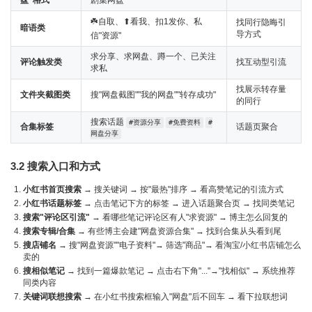
盘"格式
剧集网盘
☘️自取、⬆看我、扣1发你、私
找同行隐晦引
暗语类
导方式
信"资源"
求分享、求网盘、蹲一个、已关注
评论触发类
找互动型引流
求私
找展示转存量
文件夹截图类
搜"网盘截图""我的网盘""转存成功"
的同行
搜索话题
#资源分享
#免费资料
#
合集标签
话题页聚合
网盘分享
3.2 搜索入口和方式
小红书首页搜索
→ 搜关键词 → 按"最热"排序 → 看高赞笔记的引流方式
小红书话题标签
→ 点击笔记下方的标签 → 进入话题聚合页 → 找同类笔记
搜索"评论区引流"
→ 看哪些笔记评论区有人"求资源" → 博主怎么回复的
搜索专辑/合集
→ 有些博主会建"网盘资源合集" → 找到合集从头看到尾
搜店铺名
→ 搜"网盘资源""电子资料"→ 筛选"商品"→ 看淘宝/小红书店铺怎么
卖的
搜相似笔记
→ 找到一篇爆款笔记 → 点击右下角"..."→"找相似" → 系统推荐
同类内容
关键词联想搜索
→ 在小红书搜索框输入"网盘"后不回车 → 看下拉联想词