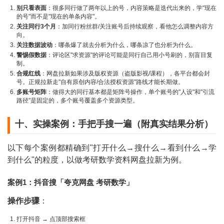
别只看表面
：很多同行做了两年以上的号，内容策略是迭代出来的，学"现在
的号"而不是"现在的单条内容"。
关注同行3个月
：加同行粉丝群/关注账号后持续观察，看他怎么调整内容方
向。
关注数据波动
：哪条爆了就去分析为什么，哪条凉了也分析为什么。
警惕假数据
：评论区"求资源"的评论可能是同行自己用小号刷的，别盲目复
制。
合规红线
：网盘拉新如果涉及版权资源（盗版影视/课程），各平台都会封
号。正规拉新走"自有原创内容/合法授权资源"路线才能长期做。
多账号矩阵
：做得大的同行基本都是矩阵号操作，单个账号的"人设"和"引流
路径"是固定的，多个账号覆盖多个资源类型。
十、实操案例：手把手搜一遍（附真实结果分析）
以下每个案例都精确到"打开什么→搜什么→看到什么→学
到什么"的粒度，以做考研数学资料网盘拉新为例。
案例1：抖音搜「夸克网盘 考研数学」
操作步骤
：
打开抖音 → 点顶部搜索框