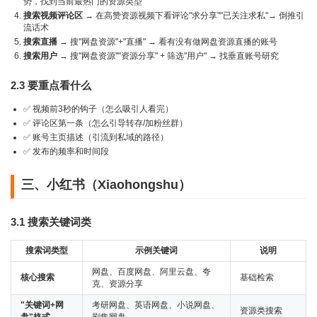
势，找到当前最热门的资源类型
搜索视频评论区
→ 在高赞资源视频下看评论"求分享""已关注求私"→ 倒推引
流话术
搜索直播
→ 搜"网盘资源"+"直播" → 看有没有做网盘资源直播的账号
搜索用户
→ 搜"网盘资源""资源分享" + 筛选"用户" → 找垂直账号研究
2.3 要重点看什么
✅ 视频前3秒的钩子（怎么吸引人看完）
✅ 评论区第一条（怎么引导转存/加粉丝群）
✅ 账号主页描述（引流到私域的路径）
✅ 发布的频率和时间段
三、小红书（Xiaohongshu）
3.1 搜索关键词类
搜索词类型
示例关键词
说明
网盘、百度网盘、阿里云盘、夸
核心搜索
基础检索
克、资源分享
"关键词+网
考研网盘、英语网盘、小说网盘、
资源类搜索