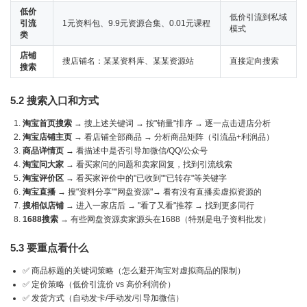
低价
低价引流到私域
引流
1元资料包、9.9元资源合集、0.01元课程
模式
类
店铺
搜店铺名：某某资料库、某某资源站
直接定向搜索
搜索
5.2 搜索入口和方式
淘宝首页搜索
→ 搜上述关键词 → 按"销量"排序 → 逐一点击进店分析
淘宝店铺主页
→ 看店铺全部商品 → 分析商品矩阵（引流品+利润品）
商品详情页
→ 看描述中是否引导加微信/QQ/公众号
淘宝问大家
→ 看买家问的问题和卖家回复，找到引流线索
淘宝评价区
→ 看买家评价中的"已收到""已转存"等关键字
淘宝直播
→ 搜"资料分享""网盘资源"→ 看有没有直播卖虚拟资源的
搜相似店铺
→ 进入一家店后 → "看了又看"推荐 → 找到更多同行
1688搜索
→ 有些网盘资源卖家源头在1688（特别是电子资料批发）
5.3 要重点看什么
✅ 商品标题的关键词策略（怎么避开淘宝对虚拟商品的限制）
✅ 定价策略（低价引流价 vs 高价利润价）
✅ 发货方式（自动发卡/手动发/引导加微信）