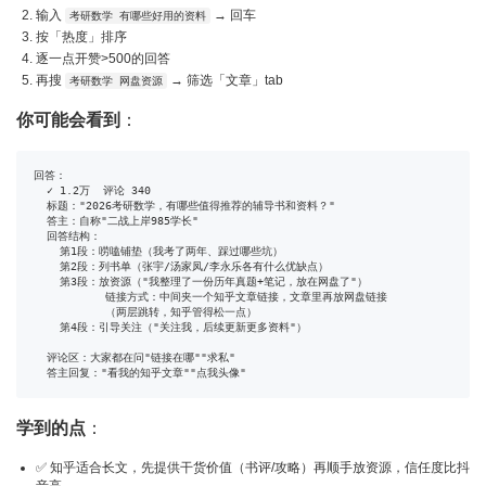
输入
→ 回车
考研数学 有哪些好用的资料
按「热度」排序
逐一点开赞>500的回答
再搜
→ 筛选「文章」tab
考研数学 网盘资源
你可能会看到
：
回答：

  ✓ 1.2万  评论 340

  标题："2026考研数学，有哪些值得推荐的辅导书和资料？"

  答主：自称"二战上岸985学长"

  回答结构：

    第1段：唠嗑铺垫（我考了两年、踩过哪些坑）

    第2段：列书单（张宇/汤家凤/李永乐各有什么优缺点）

    第3段：放资源（"我整理了一份历年真题+笔记，放在网盘了"）

           链接方式：中间夹一个知乎文章链接，文章里再放网盘链接

           （两层跳转，知乎管得松一点）

    第4段：引导关注（"关注我，后续更新更多资料"）

  评论区：大家都在问"链接在哪""求私"

  答主回复："看我的知乎文章""点我头像"
学到的点
：
✅ 知乎适合长文，先提供干货价值（书评/攻略）再顺手放资源，信任度比抖