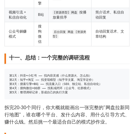
擎
视频引流 +
按播
简介话术、私信自
[资源类型] 网盘
B站
私信自动化
放量排序
动回复
搜
公众号躺赚
狗
自动回复话术、文
后台回复 网盘 [资源类
模式
微
章结构
型]
信
十一、总结：一个完整的调研流程
第1天：抖音+小红书 —— 找内容灵感（什么资源火、怎么拍）

第2天：知乎+淘宝 —— 找变现模型（知乎学文案、淘宝学定价）

第3天：搜索引擎+B站 —— 找流量入口（SEO、独立站、私信自动化）

第4天：搜狗微信+QQ群 —— 找私域闭环（公众号、社群模式）

第5天：整理调研记录，形成自己的执行方案
拆完20-30个同行，你大概就能画出一张完整的"网盘拉新同
行地图"，谁在哪个平台、发什么内容、用什么引导方式、
赚什么钱。然后挑一个最适合自己的模式抄作业。