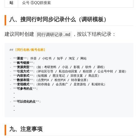
站
众号 ⑤QQ群搜索
八、搜同行时同步记录什么（调研模板）
建议同时创建
，按以下结构记录：
同行调研记录.md
##
 [同行名称/账号名称]
-
**
渠道
**
-
**
账号链接
**
-
**
资源类型
**
-
**
引流方式
**
-
**
内容形式
**
-
**
数据表现
**
-
**
变现模式
**
-
**
可参考的点
**
:

  - 

-
**
可以优化的点
**
:

  - 

  - 
九、注意事项