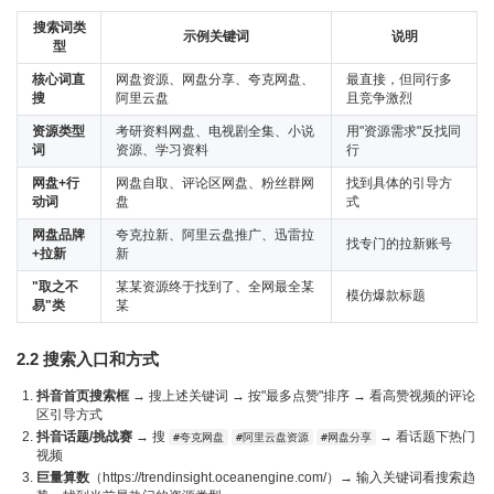
搜索词类
示例关键词
说明
型
核心词直
网盘资源、网盘分享、夸克网盘、
最直接，但同行多
搜
阿里云盘
且竞争激烈
资源类型
考研资料网盘、电视剧全集、小说
用"资源需求"反找同
词
资源、学习资料
行
网盘+行
网盘自取、评论区网盘、粉丝群网
找到具体的引导方
动词
盘
式
网盘品牌
夸克拉新、阿里云盘推广、迅雷拉
找专门的拉新账号
+拉新
新
"取之不
某某资源终于找到了、全网最全某
模仿爆款标题
易"类
某
2.2 搜索入口和方式
抖音首页搜索框
→ 搜上述关键词 → 按"最多点赞"排序 → 看高赞视频的评论
区引导方式
抖音话题/挑战赛
→ 搜
→ 看话题下热门
#夸克网盘
#阿里云盘资源
#网盘分享
视频
巨量算数
（https://trendinsight.oceanengine.com/）→ 输入关键词看搜索趋