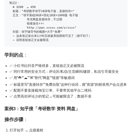
笔记2：

  ❤ 3200  ☁ 450

  标题："考研数学张宇18讲电子版，直接转存⬆"

  正文："张宇基础30讲+强化18讲+1000题 电子版

          夸克网盘直接转存，不过期

          链接放在⬇️⬇️⬇️

          http://pan.xxxxx.com/s/xxxx"

  封面：张宇辅导书的截图+大字"免费"

  → 这条笔记发出来1小时后就被系统限制可见了（搜不到了）

  → 说明直链放正文会被限流
学到的点
：
✅ 小红书比抖音严格得多，直链放正文必被限流
✅ 同行常用的安全方式：评论区/私信/主页瞬间/建群，私信引导最安全
✅ 用"☘️""☁""⌘"替代"网盘""链接"等敏感词
✅ 标题里写"直接转存""免费自取"这种行动词，搜"资源"的精准用户会点进来
✅ 配图不要直接截淘宝订单、不要带其他平台二维码
✅ 点赞高但评论少的笔记→可能被限流了，数据不准
案例3：知乎搜「考研数学 资料 网盘」
操作步骤
：
打开知乎 → 点搜索框