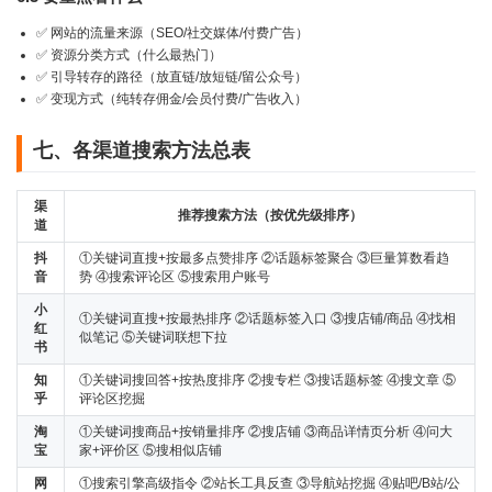
✅ 网站的流量来源（SEO/社交媒体/付费广告）
✅ 资源分类方式（什么最热门）
✅ 引导转存的路径（放直链/放短链/留公众号）
✅ 变现方式（纯转存佣金/会员付费/广告收入）
七、各渠道搜索方法总表
渠
推荐搜索方法（按优先级排序）
道
抖
①关键词直搜+按最多点赞排序 ②话题标签聚合 ③巨量算数看趋
音
势 ④搜索评论区 ⑤搜索用户账号
小
①关键词直搜+按最热排序 ②话题标签入口 ③搜店铺/商品 ④找相
红
似笔记 ⑤关键词联想下拉
书
知
①关键词搜回答+按热度排序 ②搜专栏 ③搜话题标签 ④搜文章 ⑤
乎
评论区挖掘
淘
①关键词搜商品+按销量排序 ②搜店铺 ③商品详情页分析 ④问大
宝
家+评价区 ⑤搜相似店铺
网
①搜索引擎高级指令 ②站长工具反查 ③导航站挖掘 ④贴吧/B站/公