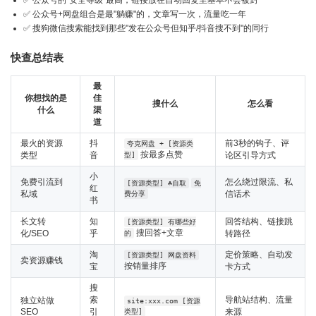
✅ 公众号的"安全等级"最高，链接放在自动回复里基本不会被封
✅ 公众号+网盘组合是最"躺赚"的，文章写一次，流量吃一年
✅ 搜狗微信搜索能找到那些"发在公众号但知乎/抖音搜不到"的同行
快查总结表
最
你想找的是
佳
搜什么
怎么看
什么
渠
道
最火的资源
抖
前3秒的钩子、评
夸克网盘 + [资源类
按最多点赞
类型
音
论区引导方式
型]
小
免费引流到
怎么绕过限流、私
[资源类型] ☘️自取
免
红
私域
信话术
费分享
书
长文转
知
回答结构、链接跳
[资源类型] 有哪些好
搜回答+文章
化/SEO
乎
转路径
的
淘
定价策略、自动发
[资源类型] 网盘资料
卖资源赚钱
按销量排序
宝
卡方式
搜
索
导航站结构、流量
独立站做
site:xxx.com [资源
SEO
引
来源
类型]