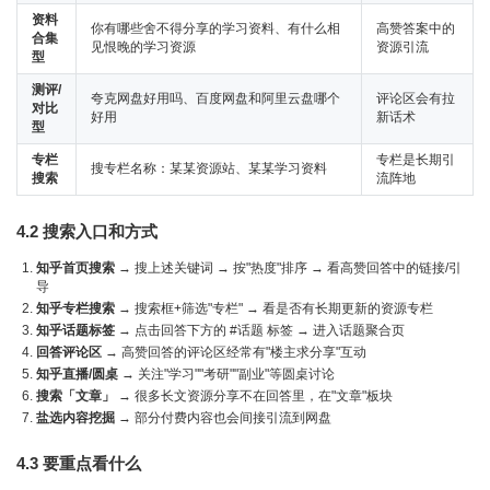
资料
你有哪些舍不得分享的学习资料、有什么相
高赞答案中的
合集
见恨晚的学习资源
资源引流
型
测评/
夸克网盘好用吗、百度网盘和阿里云盘哪个
评论区会有拉
对比
好用
新话术
型
专栏
专栏是长期引
搜专栏名称：某某资源站、某某学习资料
搜索
流阵地
4.2 搜索入口和方式
知乎首页搜索
→ 搜上述关键词 → 按"热度"排序 → 看高赞回答中的链接/引
导
知乎专栏搜索
→ 搜索框+筛选"专栏" → 看是否有长期更新的资源专栏
知乎话题标签
→ 点击回答下方的 #话题 标签 → 进入话题聚合页
回答评论区
→ 高赞回答的评论区经常有"楼主求分享"互动
知乎直播/圆桌
→ 关注"学习""考研""副业"等圆桌讨论
搜索「文章」
→ 很多长文资源分享不在回答里，在"文章"板块
盐选内容挖掘
→ 部分付费内容也会间接引流到网盘
4.3 要重点看什么