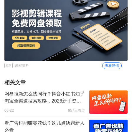
课程资料
查看详情
推荐
相关文章
网盘拉新怎么找同行？抖音小红书知乎
淘宝全渠道搜索攻略，2026新手资源
推广方法
06-22
957人看过
看广告也能赚零花钱？这几点诀窍新人
必看