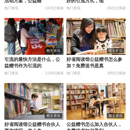
活动方案，公益赠
好的引流方式，现
热门资讯
1315已阅读
热门资讯
1821已阅读
图文资讯
图文资讯
引流的最快方法是什么，公
好省阅读馆公益赠书怎么参
益赠书作为引流的
加？免费送书是真
热门资讯
1154已阅读
热门资讯
2052已阅读
图文资讯
图文资讯
好省阅读馆公益赠书合伙人
公益赠书怎么加入合伙人，