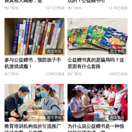
费真相大揭秘，是
玩的？公益赠书引
热门资讯
2671已阅读
热门资讯
1178已阅读
图文资讯
图文资讯
参与公益赠书，预防孩子手
公益赠书真的是骗局吗？这
机游戏成瘾！
里面有什么套路
热门资讯
1206已阅读
热门资讯
1464已阅读
图文资讯
图文资讯
教育培训机构低价引流推广
为什么说公益赠书是一种很