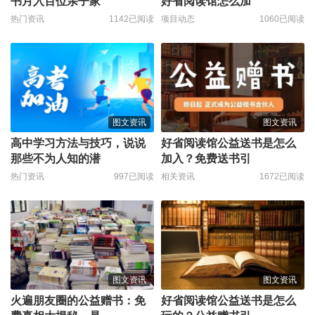
书月入百位亲子家
好省阅读馆怎么加
热门资讯
1142已阅读
项目动态
1060已阅读
图文资讯
图文资讯
高中学习方法与技巧，说说
好省阅读馆公益送书是怎么
那些不为人知的潜
加入？免费送书引
热门资讯
997已阅读
相关资讯
1672已阅读
图文资讯
图文资讯
火遍朋友圈的公益赠书：免
好省阅读馆公益送书是怎么