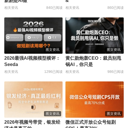
新剧是AI做
&
相关资讯
840已阅读
相关资讯
860已阅读
图文资讯
图文资讯
2026最强AI视频模型横评：
黄仁勋炮轰CEO：裁员别甩
Seeda
锅AI，你只是
相关资讯
1296已阅读
相关资讯
986已阅读
图文资讯
图文资讯
2026年视频号带货，银发经
微信正式开放公众号短剧