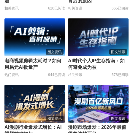
漫
背后的原因
相关资讯
620已阅读
相关资讯
665已阅读
图文资讯
图文资讯
电商视频剪辑太耗时？如何
AI时代个人IP生存指南：如
用易元AI批量产
何避免成为被
热门资讯
944已阅读
相关资讯
678已阅读
图文资讯
图文资讯
AI漫剧行业爆发式增长：AI
漫剧市场爆发：2026年最值