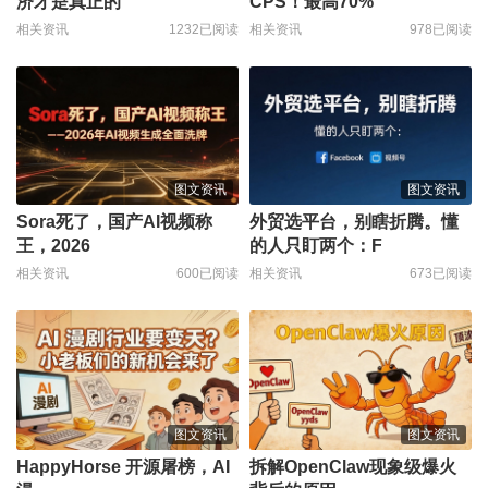
济才是真正的
CPS！最高70%
相关资讯
1232已阅读
相关资讯
978已阅读
图文资讯
图文资讯
Sora死了，国产AI视频称
外贸选平台，别瞎折腾。懂
王，2026
的人只盯两个：F
相关资讯
600已阅读
相关资讯
673已阅读
图文资讯
图文资讯
HappyHorse 开源屠榜，AI
拆解OpenClaw现象级爆火