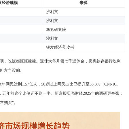
发经济规模
来源
沙利文
沙利文
36氪研究院
沙利文
银发经济蓝皮书
呗，吃饭都抠抠搜搜。退休大爷月领七千退休金，卖房款存银行吃利
但方向没偏。
网民达到1.57亿人，50岁以上网民占比已提升至33.3%（CNNIC,
知道，五年前这个比例还不到一半。新京报贝壳财经2025年的调研更夸张：
常购买"。