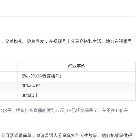
奶，穿着旗袍、烫着卷发，在视频号上分享穿搭和生活。她们在视频号
行业平均
2%~5%(抖音直播间)
30%~40%
30%以上
是什么水平。很多抖音直播间做到2%到3%已经烧高香了。差不多10倍差
。节目形式很简单，邀请普通人分享真实的人生故事。他们把故事做得