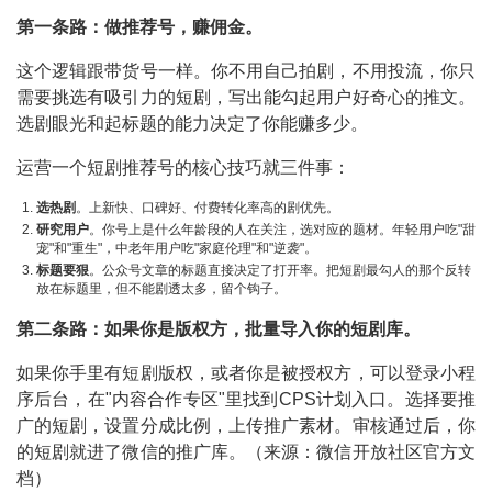
第一条路：做推荐号，赚佣金。
这个逻辑跟带货号一样。你不用自己拍剧，不用投流，你只
需要挑选有吸引力的短剧，写出能勾起用户好奇心的推文。
选剧眼光和起标题的能力决定了你能赚多少。
运营一个短剧推荐号的核心技巧就三件事：
选热剧
。上新快、口碑好、付费转化率高的剧优先。
研究用户
。你号上是什么年龄段的人在关注，选对应的题材。年轻用户吃"甜
宠"和"重生"，中老年用户吃"家庭伦理"和"逆袭"。
标题要狠
。公众号文章的标题直接决定了打开率。把短剧最勾人的那个反转
放在标题里，但不能剧透太多，留个钩子。
第二条路：如果你是版权方，批量导入你的短剧库。
如果你手里有短剧版权，或者你是被授权方，可以登录小程
序后台，在"内容合作专区"里找到CPS计划入口。选择要推
广的短剧，设置分成比例，上传推广素材。审核通过后，你
的短剧就进了微信的推广库。（来源：微信开放社区官方文
档）