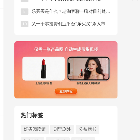
9
乐买买是什么？老淘客聊一聊对目前处于风口的乐买买项目的看法！
10
又一个零投资创业平台“乐买买”杀入市场了
热门标签
好省阅读馆
剧里剧外
公益赠书