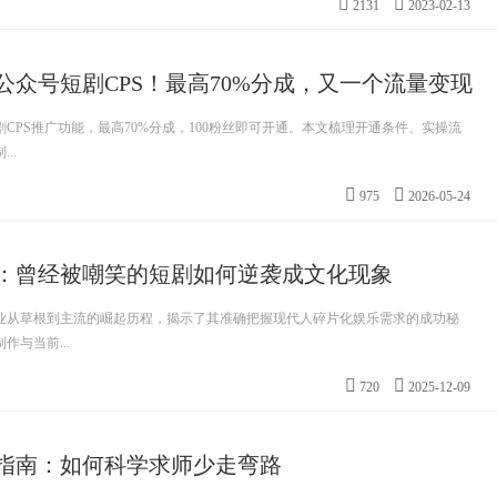
2131
2023-02-13
公众号短剧CPS！最高70%分成，又一个流量变现
CPS推广功能，最高70%分成，100粉丝即可开通。本文梳理开通条件、实操流
..
975
2026-05-24
：曾经被嘲笑的短剧如何逆袭成文化现象
业从草根到主流的崛起历程，揭示了其准确把握现代人碎片化娱乐需求的成功秘
与当前...
720
2025-12-09
指南：如何科学求师少走弯路