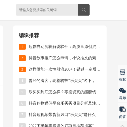
编辑推荐
1
短剧自动剪辑解说软件：高质量原创混剪视频实操教程
2
抖音故事推广怎么申请，小说推文的素材哪里找？
3
这样做能一次性引流200+！错过一定后悔的公益赠书活动来啦！
授权
4
曾经的淘客，现都转投“乐买买”名下，这就是时代的风口
5
乐买买到底怎么样？零投资真的能赚钱吗？
导师
6
抖音购物返佣平台乐买买项目分析及注册使用教程
7
抖音短视频带货新风口“乐买买”是什么？一篇文章带你全了解
问答
8
2022下半年零投资的好项目推荐抖客“乐买买”平台