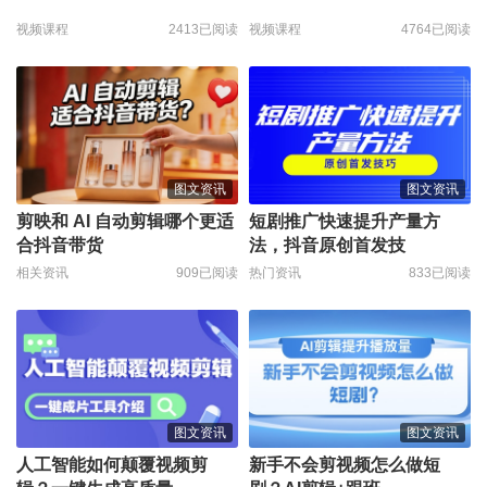
视频课程
2413已阅读
视频课程
4764已阅读
图文资讯
图文资讯
剪映和 AI 自动剪辑哪个更适
短剧推广快速提升产量方
合抖音带货
法，抖音原创首发技
相关资讯
909已阅读
热门资讯
833已阅读
图文资讯
图文资讯
人工智能如何颠覆视频剪
新手不会剪视频怎么做短