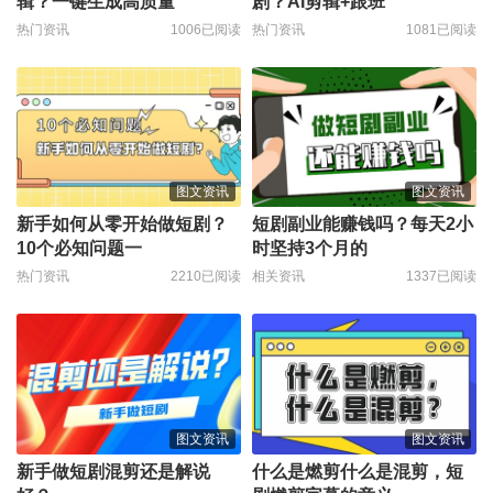
辑？一键生成高质量
剧？AI剪辑+跟班
热门资讯
1006已阅读
热门资讯
1081已阅读
图文资讯
图文资讯
新手如何从零开始做短剧？
短剧副业能赚钱吗？每天2小
10个必知问题一
时坚持3个月的
热门资讯
2210已阅读
相关资讯
1337已阅读
图文资讯
图文资讯
新手做短剧混剪还是解说
什么是燃剪什么是混剪，短