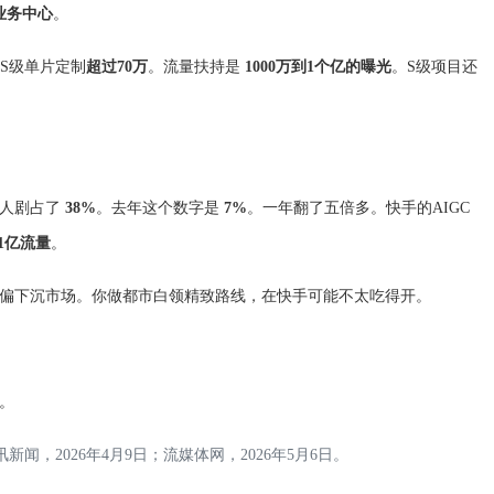
业务中心
。
S级单片定制
超过70万
。流量扶持是
1000万到1个亿的曝光
。S级项目还
仿真人剧占了
38%
。去年这个数字是
7%
。一年翻了五倍多。快手的AIGC
 1亿流量
。
偏下沉市场。你做都市白领精致路线，在快手可能不太吃得开。
。
闻，2026年4月9日；流媒体网，2026年5月6日。