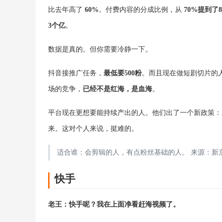
比去年高了
60%
。付费内容的分成比例，从
70%提到了8
3个亿
。
数据是真的。但你需要冷静一下。
抖音接推广任务，
最低要500粉
。而且现在做短剧切片的
场的竞争，
已经不是红海，是血海
。
平台现在更想要能持续产出的人。他们出了一个新政策：
来。这对个人来说，挺难的。
适合谁：会剪辑的人，有点粉丝基础的人。 来源：新京报
快手
老王：快手呢？我在上面净看赶海视频了。