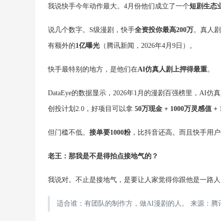
我说快手今年动作最大。4月份他们成立了一个
短剧生态
说几个数字。S级漫剧，快手
全资投你最高200万
。真人剧
有额外的
1亿曝光
（腾讯新闻，2026年4月9日）。
快手最特别的地方，是他们在
AI仿真人剧上押得最重
。
DataEye的数据显示，2026年1月的漫剧百强榜里，AI
创投计划2.0，好项目可以拿
50万现金 + 1000万灵感值 +
但门槛不低。
接单要1000粉
，比抖音还高。而且快手用户
老王：那我是不是得拍点接地气的？
我说对。不止是接地气，是要让人家觉得你跟他是一路人
适合谁：有团队的制作方，做AI漫剧的人。 来源：腾讯新