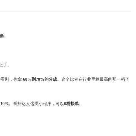
低
。
上手。
费看剧，你拿
60%到70%的分成
。这个比例在行业里算最高的那一档了
抽
10%
。番茄达人这类小程序，可以
0粉接单
。