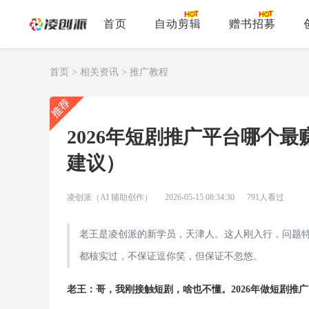
首页
自动剪辑
赠书招募
首页
>
相关资讯
>
推广教程
2026年短剧推广平台哪个
建议）
凌创派（AI 辅助创作）
2026-05-15 08:34:30
791人看过
老王是凌创派的新学员，天津人。这人刚入行，问题特
都核实过，不保证逗你笑，但保证不忽悠。
老王：哥，我刚接触短剧，啥也不懂。2026年做短剧推