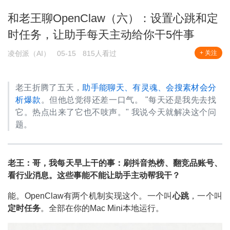
和老王聊OpenClaw（六）：设置心跳和定
时任务，让助手每天主动给你干5件事
凌创派（AI）
05-15
815人看过
+ 关注
老王折腾了五天，
助手能聊天、有灵魂、会搜素材会分
析爆款
。但他总觉得还差一口气。 "每天还是我先去找
它。热点出来了它也不吱声。" 我说今天就解决这个问
题。
老王：哥，我每天早上干的事：刷抖音热榜、翻竞品账号、
看行业消息。这些事能不能让助手主动帮我干？
能。OpenClaw有两个机制实现这个。一个叫
心跳
，一个叫
定时任务
。全部在你的Mac Mini本地运行。