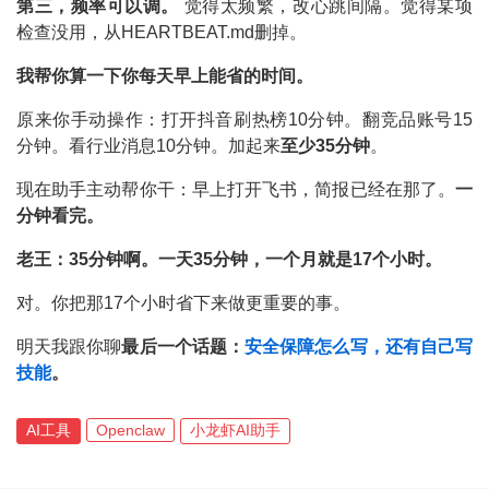
第三，频率可以调。
觉得太频繁，改心跳间隔。觉得某项
检查没用，从HEARTBEAT.md删掉。
我帮你算一下你每天早上能省的时间。
原来你手动操作：打开抖音刷热榜10分钟。翻竞品账号15
分钟。看行业消息10分钟。加起来
至少35分钟
。
现在助手主动帮你干：早上打开飞书，简报已经在那了。
一
分钟看完。
老王：35分钟啊。一天35分钟，一个月就是17个小时。
对。你把那17个小时省下来做更重要的事。
明天我跟你聊
最后一个话题：
安全保障怎么写，还有自己写
技能
。
AI工具
Openclaw
小龙虾AI助手