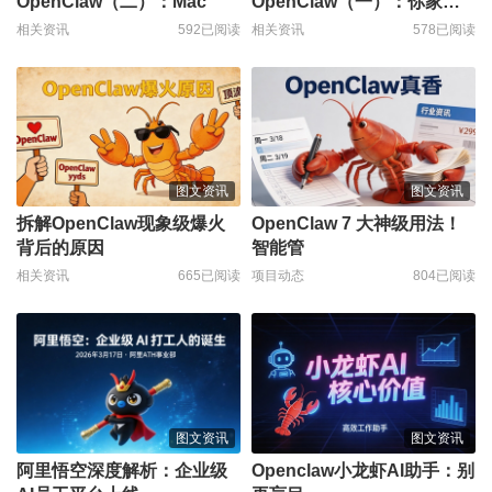
OpenClaw（二）：Mac
OpenClaw（一）：你家里
那
相关资讯
592已阅读
相关资讯
578已阅读
图文资讯
图文资讯
拆解OpenClaw现象级爆火
OpenClaw 7 大神级用法！
背后的原因
智能管
相关资讯
665已阅读
项目动态
804已阅读
图文资讯
图文资讯
阿里悟空深度解析：企业级
Openclaw小龙虾AI助手：别