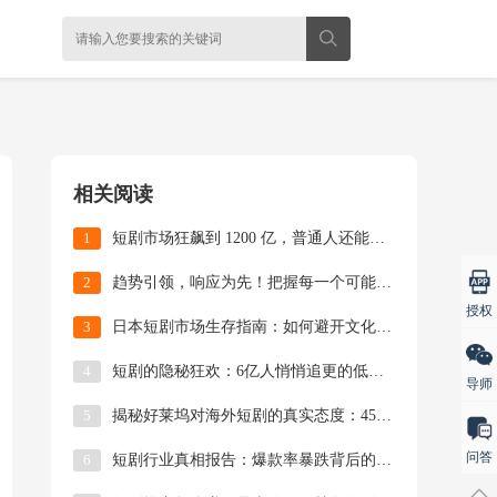
相关阅读
1
短剧市场狂飙到 1200 亿，普通人还能上车吗？
2
趋势引领，响应为先！把握每一个可能，成就更好的自
授权
3
日本短剧市场生存指南：如何避开文化暗礁实现爆款？
4
短剧的隐秘狂欢：6亿人悄悄追更的低级趣味生意经
导师
5
揭秘好莱坞对海外短剧的真实态度：4500份简历背
问答
6
短剧行业真相报告：爆款率暴跌背后的精品化突围战