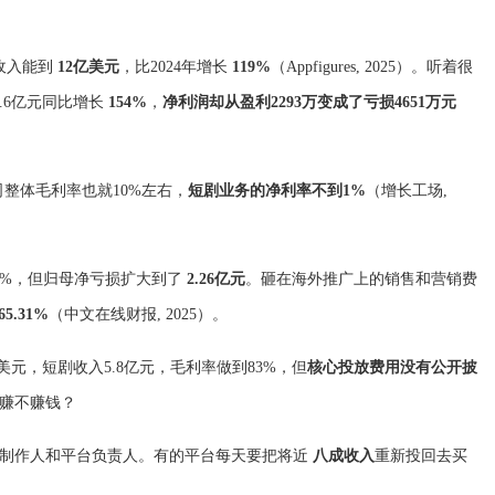
年总收入能到
12亿美元
，比2024年增长
119%
（Appfigures, 2025）。听着很
.6亿元同比增长
154%
，
净利润却从盈利2293万变成了亏损4651万元
司整体毛利率也就10%左右，
短剧业务的净利率不到1%
（增长工场,
0%，但归母净亏损扩大到了
2.26亿元
。砸在海外推广上的销售和营销费
65.31%
（中文在线财报, 2025）。
万美元，短剧收入5.8亿元，毛利率做到83%，但
核心投放费用没有公开披
赚不赚钱？
位制作人和平台负责人。有的平台每天要把将近
八成收入
重新投回去买