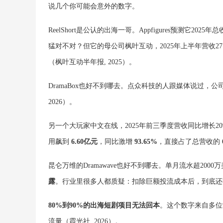
说几个你可能会意外的数字。
ReelShort是公认的出海一哥。Appfigures预测它2025
猛对不对？但它的母公司枫叶互动，2025年上半年营收27
（枫叶互动半年报, 2025）。
DramaBox也好不到哪去。点众科技的人跟媒体说过，公
2026）。
另一个大玩家中文在线，2025年前三季度营收同比增长2
用飙到
6.60亿元
，同比激增
93.65%
，直接占了总营收的
昆仑万维的Dramawave也好不到哪去。单月流水超2000
露
。行业里很多人都质疑：扣除巨额投流成本后，到底还
80%到90%的出海短剧项目无法回本
。这个数字来自多
流量（霞光社, 2026）。