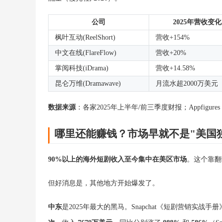
公司
2025年营收变化
枫叶互动(ReelShort)
营收+154%
中文在线(FlareFlow)
营收+20%
掌阅科技(iDrama)
营收+14.58%
昆仑万维(Dramawave)
月流水超2000万美元
数据来源
：各家2025年上半年/前三季度财报；Appfigur
哪里还能赚钱？市场早就不是"美国
90%以上的海外短剧收入至今集中在美区市场
。这个靠翻
但好消息是，其他地方开始爆发了。
中东
是2025年最大的黑马。Snapchat《短剧营销实战