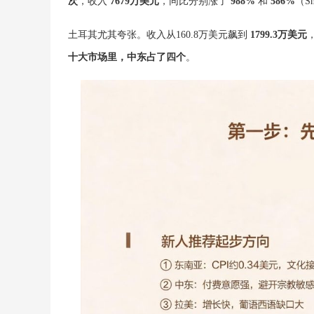
次
，收入
7679万美元
，同比分别涨了
988%
和
586%
（Sn
土耳其尤其夸张。收入从160.8万美元飙到
1799.3万美元
十大市场里，中东占了四个
。