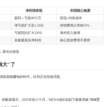
净利润表现
利润核心拖累
盈利→亏损4651万
投流+内容成本
净亏损扩大至2.26亿
营销费用占营收65%
亏损同比扩大226%
海外投入激增
未披露真实净利润
核心投放费用不透明
es；霞光社报道
独大"了
译剧就能赚钱的时代，红利正在快速消退。
手册》的数据显示，2025年前11个月，MENA地区短剧下载量突破
7018万