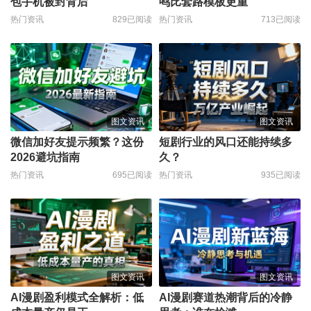
包手机被封背后
鸣比套路模板更重
热门资讯
829已阅读
热门资讯
713已阅读
图文资讯
图文资讯
微信加好友提示频繁？这份
短剧行业的风口还能持续多
2026避坑指南
久？
热门资讯
695已阅读
热门资讯
935已阅读
图文资讯
图文资讯
AI漫剧盈利模式全解析：低
AI漫剧赛道热潮背后的冷静