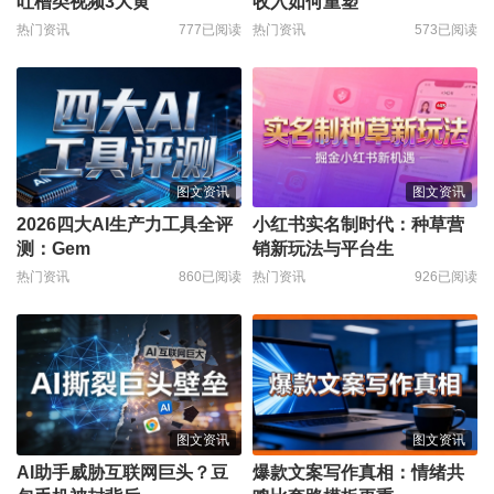
吐槽类视频3大黄
收入如何重塑
热门资讯
777已阅读
热门资讯
573已阅读
图文资讯
图文资讯
2026四大AI生产力工具全评
小红书实名制时代：种草营
测：Gem
销新玩法与平台生
热门资讯
860已阅读
热门资讯
926已阅读
图文资讯
图文资讯
AI助手威胁互联网巨头？豆
爆款文案写作真相：情绪共