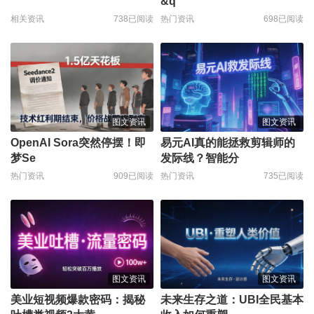
&q
相关资讯
738已阅读
热门资讯
698已阅读
图文资讯
图文资讯
OpenAI Sora突然停摆！即
易元AI真的能拯救剪辑师的
梦Se
发际线？智能分
热门资讯
909已阅读
热门资讯
735已阅读
图文资讯
图文资讯
美业短视频爆款密码：揭秘
未来生存之道：UBI全民基本