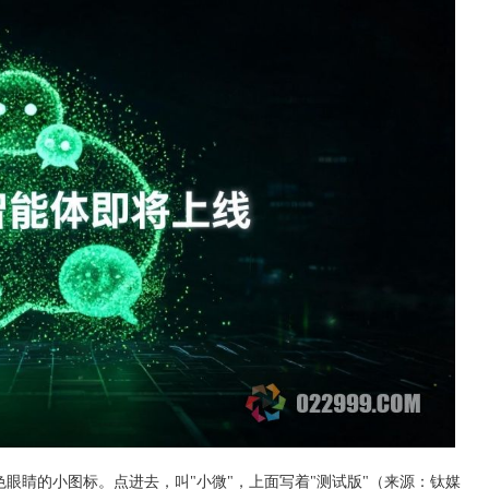
色眼睛的小图标。点进去，叫"小微"，上面写着"测试版"（来源：钛媒