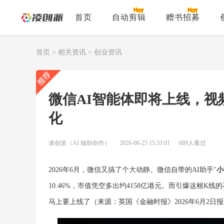
首页
自动剪辑
赠书招募
首页
>
相关资讯
>
创业资讯
微信AI智能体即将上线，视频
化
凌创派（AI 辅助创作）
2026-06-25 15:33:01
689人看过
2026年6月，微信又搞了个大动静。微信自带的AI助手"
小
10.46%，市值凭空多出约4158亿港元。而引爆这根
马上要上线了（来源：英国《金融时报》2026年6月2日