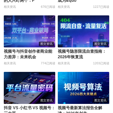
的人只盯两个：F
成为&quo
相关资讯
676已阅读
相关资讯
1227已阅读
图文资讯
图文资讯
视频号与抖音创作者商业能
视频号隐形限流自查指南：
力差异：未来机会
2026年恢复流
相关资讯
774已阅读
相关资讯
1203已阅读
图文资讯
图文资讯
抖音 VS 小红书 VS 视频号：
视频号最新算法报告全解