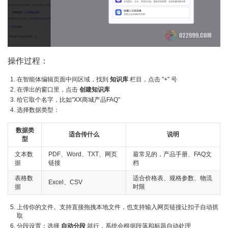
操作过程：
在智能体编辑页面中间区域，找到
知识库
栏目，点击 "+" 号
在弹出的窗口里，点击
创建知识库
给它取个名字，比如"XX商城产品FAQ"
选择数据类型：
数据类
适合传什么
说明
型
文本数
PDF、Word、TXT、网页
最常见的，产品手册、FAQ文
据
链接
档
表格数
适合价格表、规格参数、物流
Excel、CSV
据
时限
上传你的文件。支持直接拖拽本地文件，也支持输入网页链接让扣子自动抓
取
分段设置：选择
自动分段
就行，系统会根据段落和标题自动处理