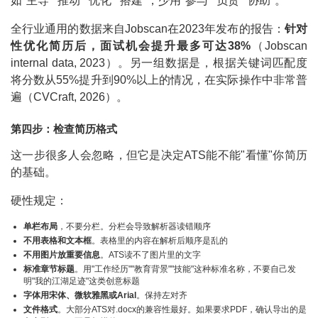
如"主导""推动""优化""搭建"，少用"参与""负责""协助"。
全行业通用的数据来自Jobscan在2023年发布的报告：
针对
性优化简历后，面试机会提升最多可达38%
（Jobscan
internal data, 2023）。另一组数据是，根据关键词匹配度
将分数从55%提升到90%以上的情况，在实际操作中非常普
遍（CVCraft, 2026）。
第四步：检查简历格式
这一步很多人会忽略，但它是决定ATS能不能"看懂"你简历
的基础。
硬性规定：
单栏布局
，不要分栏。分栏会导致解析器读错顺序
不用表格和文本框
。表格里的内容在解析后顺序是乱的
不用图片放重要信息
。ATS读不了图片里的文字
标准章节标题
。用"工作经历""教育背景""技能"这种标准名称，不要自己发
明"我的江湖足迹"这类创意标题
字体用宋体、微软雅黑或Arial
。保持左对齐
文件格式
。大部分ATS对.docx的兼容性最好。如果要求PDF，确认导出的是