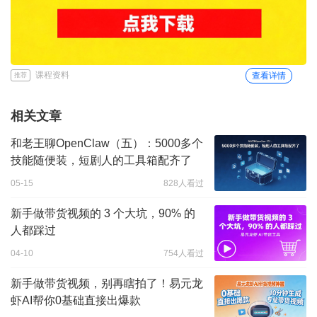
课程资料
查看详情
推荐
相关文章
和老王聊OpenClaw（五）：5000多个
技能随便装，短剧人的工具箱配齐了
05-15
828人看过
新手做带货视频的 3 个大坑，90% 的
人都踩过
04-10
754人看过
新手做带货视频，别再瞎拍了！易元龙
虾AI帮你0基础直接出爆款