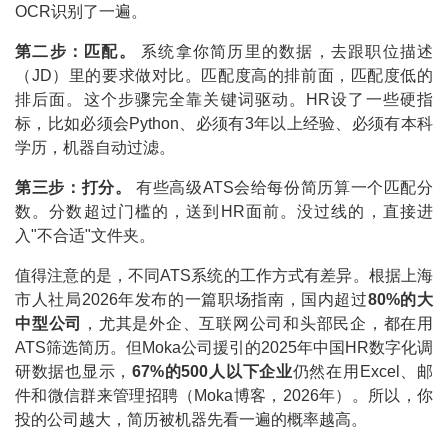
OCR识别了一遍。
第二步：匹配。
系统拿你简历里的数据，去跟职位描述
（JD）里的要求做对比。匹配度高的排前面，匹配度低的
排后面。这个步骤完全靠关键词驱动。HR设了一些硬指
标，比如必须会Python、必须有3年以上经验、必须有本科
学历，机器自动过滤。
第三步：打分。
有些高级ATS会给每份简历算一个匹配分
数。分数超过门槛的，送到HR面前。没过线的，直接进
入"不合适"文件夹。
值得注意的是，不同ATS系统的工作方式有差异。根据上海
市人社局2026年发布的一篇职场指南，国内超过
80%的大
中型公司
，尤其是外企、互联网公司和头部民企，都在用
ATS筛选简历。但Moka公司援引的2025年中国HR数字化调
研数据也显示，
67%的500人以下企业
仍然在用Excel、邮
件和微信群来管理招聘（Moka博客，2026年）。所以，你
投的公司越大，简历被机器先看一遍的概率越高。