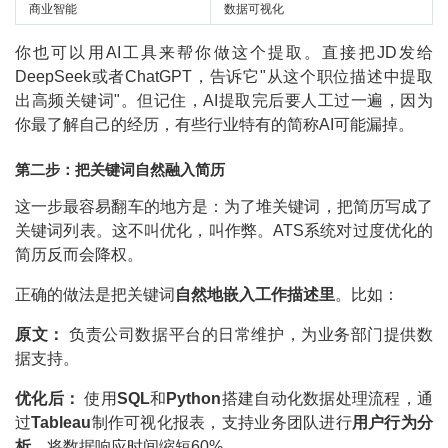
商业智能
数据可视化
你也可以用AI工具来帮你做这个提取。直接把JD发给
DeepSeek或者ChatGPT，告诉它"从这个职位描述中提取
出高频关键词"。但记住，AI提取完后要人工过一遍，因为
你最了解自己的经历，有些行业特有的简称AI可能漏掉。
第二步：把关键词自然融入简历
这一步最容易翻车的地方是：为了堆关键词，把简历写成了
关键词列表。这不叫优化，叫作弊。ATS系统对过度优化的
简历反而会降权。
正确的做法是把关键词
自然地嵌入工作描述里
。比如：
原文：
负责公司数据平台的日常维护，为业务部门提供数
据支持。
优化后：
使用
SQL
和
Python
搭建自动化数据处理流程，通
过
Tableau
制作可视化报表，支持业务团队进行
用户行为分
析
，将数据响应时间缩短60%。