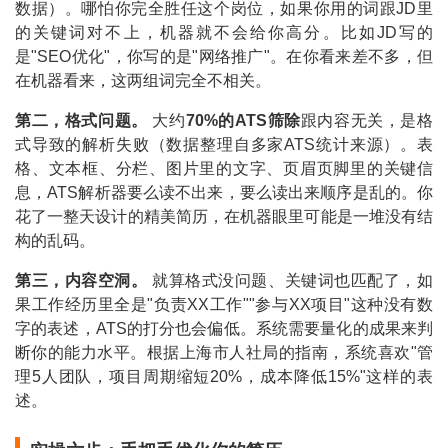
数据）。哪怕你完全胜任这个岗位，如果你用的词跟JD里
的关键词对不上，机器就不会给你高分。比如JD写的
是"SEO优化"，你写的是"网络推广"。在你看来差不多，但
在机器看来，这两组词完全不相关。
第二，格式问题。
大约
70%的ATS筛除
跟内容无关，是格
式导致的解析失败（数据整理自多家ATS统计来源）。表
格、文本框、分栏、图片里的文字、页眉页脚里的关键信
息，ATS解析器要么读不出来，要么读出来顺序是乱的。你
花了一整天设计的精美简历，在机器眼里可能是一堆没有结
构的乱码。
第三，内容空洞。
就算格式没问题、关键词也匹配了，如
果工作经历里全是"负责XX工作""参与XX项目"这种没有数
字的表述，ATS的打分也会偏低。系统需要量化的成果来判
断你的能力水平。根据上海市人社局的指南，系统喜欢"管
理5人团队，项目周期缩短20%，成本降低15%"这样的表
述。