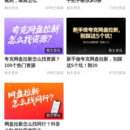
规则，续费怎么
手把手教你从0搭
相关资讯
1046已阅读
相关资讯
719已阅读
图文资讯
图文资讯
夸克网盘拉新怎么找资源？
新手做夸克网盘拉新，别踩
100个热门资源
这5个坑！附20
相关资讯
688已阅读
相关资讯
970已阅读
图文资讯
网盘拉新怎么找同行？抖音