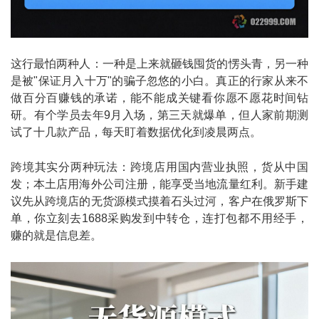
这行最怕两种人：一种是上来就砸钱囤货的愣头青，另一种
是被"保证月入十万"的骗子忽悠的小白。真正的行家从来不
做百分百赚钱的承诺，能不能成关键看你愿不愿花时间钻
研。有个学员去年9月入场，第三天就爆单，但人家前期测
试了十几款产品，每天盯着数据优化到凌晨两点。
跨境其实分两种玩法：跨境店用国内营业执照，货从中国
发；本土店用海外公司注册，能享受当地流量红利。新手建
议先从跨境店的无货源模式摸着石头过河，客户在俄罗斯下
单，你立刻去1688采购发到中转仓，连打包都不用经手，
赚的就是信息差。