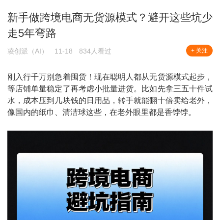
新手做跨境电商无货源模式？避开这些坑少
走5年弯路
凌创派（AI）
11-18
834人看过
+ 关注
刚入行千万别急着囤货！现在聪明人都从无货源模式起步，
等店铺单量稳定了再考虑小批量进货。比如先拿三五十件试
水，成本压到几块钱的日用品，转手就能翻十倍卖给老外，
像国内的纸巾、清洁球这些，在老外眼里都是香饽饽。