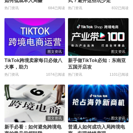
如何低成本入局赚
式？避开这些坑少走
热门资讯
684已阅读
热门资讯
832已阅读
图文资讯
图文资讯
TikTok跨境卖家每日必做八
新手做TikTok必知：东南亚
大事，助力
五国开店攻
热门资讯
1074已阅读
热门资讯
1101已阅读
图文资讯
图文资讯
新手必看：如何避免跨境电
普通人如何成功入局跨境电