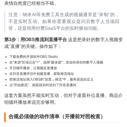
表情自然度已经相当不错。
注意：纳米AI等免费工具生成的视频通常是"录制"的，
不是实时互动。如果你需要观众提问后数字人当场回
答，还是得用付费SaaS平台的实时驱动功能。
第3步：用OBS推流到直播平台
这是把录好的数字人视频变
成"直播"的关键。操作如下：
下载免费的开源软件OBS Studio
在"来源"区域点击"+"，选择"媒体源"，添加你录好的数字人视频
开启循环播放，让视频反复播放
在抖音直播伴侣中创建直播，获取推流地址
把推流地址填入OBS的"设置→推流"中，服务器选自定义
点"开始推流"，画面就实时送到了抖音直播间
这套方案虽然不能实时互动，但对于凌晨补位直播、商品介
绍循环播放来说完全够用。
合规必须做的动作清单（开播前对照检查）