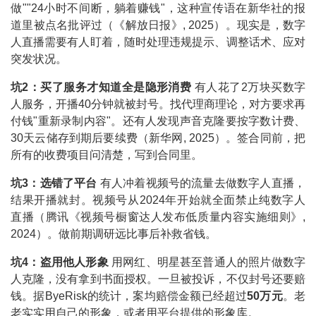
做""24小时不间断，躺着赚钱"，这种宣传语在新华社的报
道里被点名批评过（《解放日报》, 2025）。现实是，数字
人直播需要有人盯着，随时处理违规提示、调整话术、应对
突发状况。
坑2：买了服务才知道全是隐形消费
有人花了2万块买数字
人服务，开播40分钟就被封号。找代理商理论，对方要求再
付钱"重新录制内容"。还有人发现声音克隆要按字数计费、
30天云储存到期后要续费（新华网, 2025）。签合同前，把
所有的收费项目问清楚，写到合同里。
坑3：选错了平台
有人冲着视频号的流量去做数字人直播，
结果开播就封。视频号从2024年开始就全面禁止纯数字人
直播（腾讯《视频号橱窗达人发布低质量内容实施细则》,
2024）。做前期调研远比事后补救省钱。
坑4：盗用他人形象
用网红、明星甚至普通人的照片做数字
人克隆，没有拿到书面授权。一旦被投诉，不仅封号还要赔
钱。据ByeRisk的统计，案均赔偿金额已经超过
50万元
。老
老实实用自己的形象，或者用平台提供的形象库。