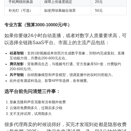
手机网线转换器
保障上传速度稳定
20元
补光灯（可选）
如使用绿幕融合场景
50元
专业方案（预算3000-10000元/年）
如果你要做24小时自动直播，或者对数字人质量要求高，可
以选择全链路SaaS平台。市面上的主流产品包括：
硅基智能
：支持1秒视频或单张照片生成数字形象，30秒内完成复刻。直播
互动能力强，月费在200-600元左右。
腾讯智影
：背靠腾讯生态，与视频号打通。官方形象库50+套，付费版约
200-600元/月。
风平智能
：自研图像模型和声音模型，强调直播中的实时问答能力。
此外还有晟诺科迅达、影擎APP等选择，各有侧重。
选平台前先问清楚三件事：
形象克隆和声音克隆有没有额外收费
云储存免费期多久，过期后多少钱
支不支持试用，试用期多久
很多代理商卖的时候说得好，买完才发现到处都是隐形收费