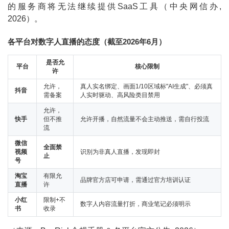
的服务商将无法继续提供SaaS工具（中央网信办,
2026）。
各平台对数字人直播的态度（截至2026年6月）
是否允
平台
核心限制
许
允许，
真人实名绑定、画面1/10区域标"AI生成"、必须真
抖音
需备案
人实时驱动、高风险类目禁用
允许，
快手
但不推
允许开播，自然流量不会主动推送，需自行投流
流
微信
全面禁
视频
识别为非真人直播，发现即封
止
号
淘宝
有限允
品牌官方店可申请，需通过官方培训认证
直播
许
小红
限制+不
数字人内容流量打折，商业笔记必须明示
书
收录