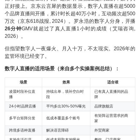
正好接上。京东云言犀的数据显示，数字人直播在超5000
个品牌直播间开播，累计时长超40万小时，互动频次超500
万次（京东618战报, 2024）。罗永浩的数字人分身，开播
26分钟
GMV就超过了真人直播1小时的成绩（艾瑞咨询,
2026）。
但指望数字人一夜爆火、月入十万，不太现实。2026年的
监管环境已经变了。
数字人直播的适用场景（来自多个实操案例总结）：
场景
效果
适合谁
凌晨时段补位直
持续出单，填补空白时
已有真人直播间的品
播
段
牌
24小时品牌店播
平均多出30%-50%曝光
品牌旗舰店
有矩阵运营需求的商
多平台矩阵分发
低成本覆盖多个账号
家
跨境多语种直播
解决语言障碍
外贸商家
本地生活引流
低成本获取本地曝光
餐饮、门店商家