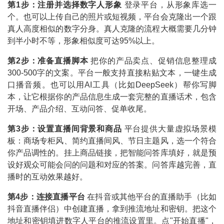
第1步：注册并选择数字人形象
登录平台，从形象库选一
个。也可以上传自己的照片或短视频，平台会克隆出一个跟
真人高度相似的数字分身。真人克隆的流程大概需要几分钟
到半小时不等，形象相似度可达95%以上。
第2步：准备直播脚本
把你的产品卖点、促销信息整理成
300-500字的文案。平台一般支持直接粘贴文本，一键生成
口播音频。也可以用AI工具（比如DeepSeek）帮你写脚
本，让它根据你的产品信息生成一套完整的直播话术，包含
开场、产品介绍、互动问答、促单收尾。
第3步：设置直播间背景和商品
平台提供大量虚拟场景模
板：商场专柜风、简约直播间风、节日主题风，选一个符合
你产品调性的。挂上商品链接，把智能问答库填好，就是预
设好观众可能会问的问题和对应的答案。问答库越完善，直
播时的互动效果越好。
第4步：连接直播平台
在抖音或其他平台的直播助手（比如
抖音直播伴侣）中创建直播，拿到推流地址和密钥。把这个
地址和密钥填进数字人平台的推流设置里。点"开始直播"，