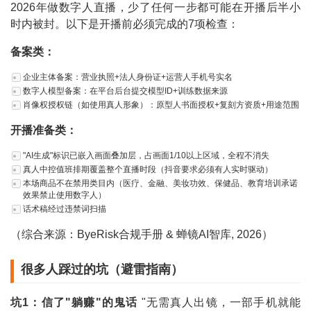
2026年做数字人直播，少了任何一步都可能在开播后半小
时内被封。以下是开播前必须完成的7项检查：
备案类：
企业主体备案：营业执照+法人身份证+运营人手机号实名
数字人模型备案：在平台后台提交模型ID+训练数据来源
肖像权授权链（如使用真人形象）：原型人书面授权+复刻方资质+用途范围
开播准备类：
"AI生成"标识已嵌入画面叠加层，占画面1/10以上区域，全程不消失
真人中控值班排期覆盖整个直播时段（抖音要求必须有人实时驱动）
本场商品不在禁用类目内（医疗、金融、美妆功效、保健品、教育培训承诺
效果禁止使用数字人）
话术稿经过违禁词扫描
（综合来源：ByeRisk合规手册 & 蝉镜AI智库, 2026）
很多人踩过的坑（避雷指南）
坑1：信了"躺赚"的鬼话
"无需真人出镜，一部手机就能