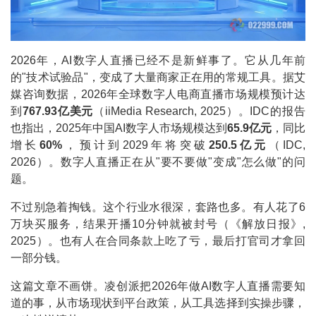
2026年，AI数字人直播已经不是新鲜事了。它从几年前
的"技术试验品"，变成了大量商家正在用的常规工具。据艾
媒咨询数据，2026年全球数字人电商直播市场规模预计达
到
767.93亿美元
（iiMedia Research, 2025）。IDC的报告
也指出，2025年中国AI数字人市场规模达到
65.9亿元
，同比
增长
60%
，预计到2029年将突破
250.5亿元
（IDC,
2026）。数字人直播正在从"要不要做"变成"怎么做"的问
题。
不过别急着掏钱。这个行业水很深，套路也多。有人花了6
万块买服务，结果开播10分钟就被封号（《解放日报》,
2025）。也有人在合同条款上吃了亏，最后打官司才拿回
一部分钱。
这篇文章不画饼。凌创派把2026年做AI数字人直播需要知
道的事，从市场现状到平台政策，从工具选择到实操步骤，