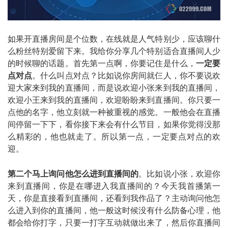
如果开直播房间是个位数，在线就是人气特别少，应该聊什
么粉丝特别爱留下来。我给你分享几个特别适合直播间人少
的时候聊的话题。首先第一点啊，你要记住是什么，
一定要
点对点
。什么叫点对点？比如说你房间就仨人，你不要说欢
迎大家来到我的直播间，而是说欢迎小张来到我的直播间，
欢迎小王来到我的直播间，欢迎盼盼来到直播间。你只要一
点他的名字，他立刻就一种被重视的感觉。一般他会在直播
间停留一下下，看你接下来会有什么节目，如果你觉得没那
么精彩的，他也就走了。所以第一点，一定要点对点的欢
迎。
第二个马上询问他怎么进到直播间的
。比如说小张，欢迎你
来到直播间，你是在哪进入我直播间的？今天我首播第一
天，你是直接看到直播间，还看到我作品了？主动询问他怎
么进入到你的直播间，他一般这时候没有什么防备心理，他
都会给你打字，只要一打字互动就做出来了，然后你直播间