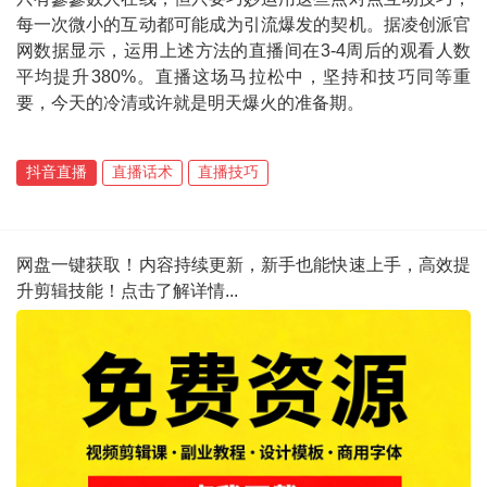
每一次微小的互动都可能成为引流爆发的契机。据凌创派官
网数据显示，运用上述方法的直播间在3-4周后的观看人数
平均提升380%。直播这场马拉松中，坚持和技巧同等重
要，今天的冷清或许就是明天爆火的准备期。
抖音直播
直播话术
直播技巧
网盘一键获取！内容持续更新，新手也能快速上手，高效提
升剪辑技能！点击了解详情...