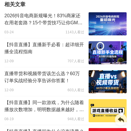
相关文章
2026抖音电商新规曝光！83%商家还
在用老套路？15个带货技巧让你GMV
暴涨
03-24
1143人看过
【抖音直播】直播新手必看：超详细开
播全流程指南
12-09
707人看过
直播带货和视频带货该怎么选？60万
订单实战经验分享告诉你答案！
12-09
603人看过
【抖音直播】同一款游戏，为什么随着
播放次数增加，明明数据越来越好，收
益却越来越低？
08-19
948人看过