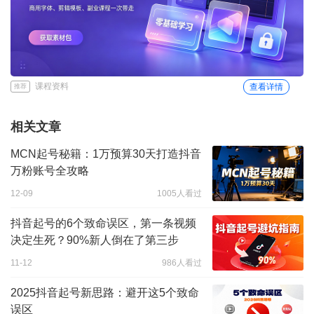
课程资料
查看详情
推荐
相关文章
MCN起号秘籍：1万预算30天打造抖音
万粉账号全攻略
12-09
1005人看过
抖音起号的6个致命误区，第一条视频
决定生死？90%新人倒在了第三步
11-12
986人看过
2025抖音起号新思路：避开这5个致命
误区