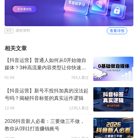
课程资料
查看详情
推荐
相关文章
【抖音运营】普通人如何从0开始做自
媒体？3种高流量内容类型让你快速涨
粉
01-04
763人看过
【抖音运营】新号不投抖加真的没法起
号吗？揭秘抖音标签的真实运作逻辑
12-09
1230人看过
2026抖音新人必看：三要做三不做，
教你从0到1打造赚钱账号