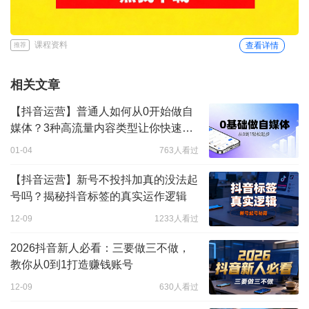
课程资料
查看详情
推荐
相关文章
【抖音运营】普通人如何从0开始做自
媒体？3种高流量内容类型让你快速涨
粉
01-04
763人看过
【抖音运营】新号不投抖加真的没法起
号吗？揭秘抖音标签的真实运作逻辑
12-09
1233人看过
2026抖音新人必看：三要做三不做，
教你从0到1打造赚钱账号
12-09
630人看过