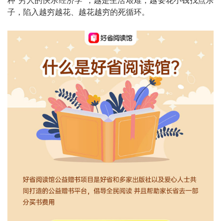
种"穷人的快乐经济学"，越是生活艰难，越要花小钱找点乐
子，陷入越穷越花、越花越穷的死循环。