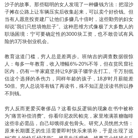
沙子的故事。那些聪明的女人发现了一种赚钱方法：把湿沙
子摊在公路上让车辆压实后收集起来，可以卖个好价钱。但
当有人愿意投资建厂让他们多赚几十倍时，这些勤劳的妇女
却说"我们只想填饱肚子"。这种思维方式像极了大多数人的
职场困境：宁可要确定性的3000块工资，也不敢尝试有风
险的3万块创业机会。
教育这道门槛，穷人总是差两步。班纳吉的调查数据很惊
人：每多一年教育，收入增幅6%-20%不等，但在贫民窟社
区内，仍有一半家庭坚持让9岁孩子辍学去打工。千万别低
估这个选择的杀伤力，同样年龄的孩子，18岁时月薪能差
50倍。穷人总说等有钱了再读书，殊不知正是没读书所以挣
不到钱。
穷人反而更爱买奢侈品？这看似反逻辑的现象在书中被称
为"痛苦补偿消费"。你看印尼农民帕克，家里堆满茶糖咖啡
这些非必需品，自己却饿得皮包骨头。研究人员恍然大悟：
原来长期匮乏的生活需要即时快乐来填补，于是出现了这