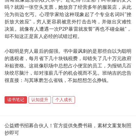
吗？就因一张空头支票，她放弃了经营多年的服装店，从此
沦为街边乞丐。心理学家给这种现象起了个专业名词叫"挫
折放大效应"，穷人更容易被意外打击击垮，并做出灾难性
决策。就像有人遭遇一次P2P暴雷就发誓"再也不碰金融"，
却不知这正是富人必经的试错过程。
小聪明是穷人最后的倔强。书中最讽刺的是那些自以为聪明
的逃税者，每月省下几十块钱税费，却错失了几十万元政府
补贴资格。这就像职场中总想占小便宜的员工，为报销几百
块绞尽脑汁，却对涨薪几千的机会视而不见。班纳吉的忠告
很直接：与其琢磨怎么省钱，不如想想怎么挣钱。
读书笔记
认知提升
个人成长
公益赠书招募合伙人！官方提供免费书籍，素材文案复制照
抄即可