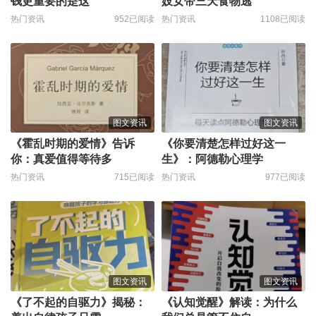
钱更重要的是这
妓女带三天食物逃
热门资讯
952已阅读
热门资讯
1108已阅读
图文资讯
图文资讯
《霍乱时期的爱情》告诉
《你要清楚怎样过好这一
你：真爱值得等待多
生》：阿德勒心理学
热门资讯
715已阅读
热门资讯
977已阅读
图文资讯
图文资讯
《了不起的自驱力》揭秘：
《认知觉醒》解读：为什么