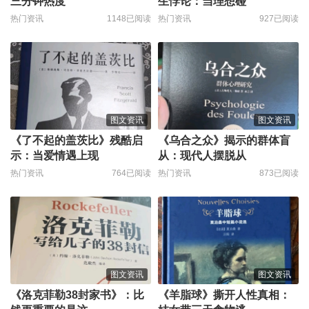
三分钟热度
生悖论：当理想碰
热门资讯
1148已阅读
热门资讯
927已阅读
图文资讯
图文资讯
《了不起的盖茨比》残酷启
《乌合之众》揭示的群体盲
示：当爱情遇上现
从：现代人摆脱从
热门资讯
764已阅读
热门资讯
873已阅读
图文资讯
图文资讯
《洛克菲勒38封家书》：比
《羊脂球》撕开人性真相：