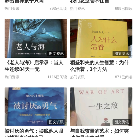
养出自律孩子只需
我们总是管不住自
热门资讯
893已阅读
热门资讯
699已阅读
图文资讯
图文资讯
《老人与海》启示录：当人
稻盛和夫的人生智慧：为什
生连续84天一无
么活着，3个方法
热门资讯
1116已阅读
热门资讯
871已阅读
图文资讯
图文资讯
被讨厌的勇气：摆脱他人眼
与自我较量的艺术：如何突