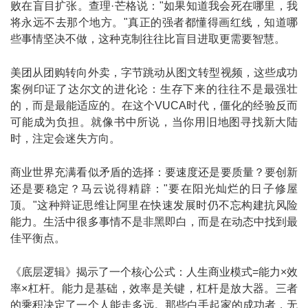
败在盲目扩张。查理·芒格说："如果知道我会死在哪里，我
将永远不去那个地方。"真正的强者都懂得画红线，知道哪
些事情坚决不做，这种克制往往比盲目进取更需要智慧。
美团从团购转向外卖，字节跳动从图文转型视频，这些成功
案例印证了达尔文的进化论：生存下来的往往不是最强壮
的，而是最能适应的。在这个VUCA时代，僵化的经验反而
可能成为负担。就像书中所说，当你用旧地图寻找新大陆
时，注定会迷失方向。
商业世界充满看似矛盾的选择：要速度还是要质量？要创新
还是要稳定？马云说得精辟："要在阳光灿烂的日子修屋
顶。"这种辩证思维让阿里在快速发展时仍不忘构建抗风险
能力。生活中很多事情不是非黑即白，而是在动态中找到最
佳平衡点。
《底层逻辑》揭示了一个核心公式：人生商业模式=能力×效
率×杠杆。能力是基础，效率是关键，杠杆是放大器。三者
的乘积决定了一个人能走多远。那些白手起家的成功者，无