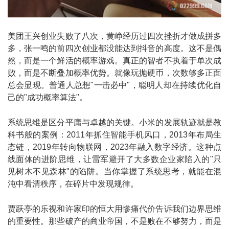
美团王兴创业失败了八次，黄峥经历过四次挫折才做成拼多
多，张一鸣的前四次创业都没能达到抖音的高度。这不是偶
然，而是一个鲜活的概率游戏。真正的智者不执着于单次成
败，而是不断叠加概率优势。就像玩抛硬币，次数够多正面
总会显现。普通人总想"一击必中"，聪明人却在持续优化自
己的"成功概率算法"。
系统思维是区分平庸与卓越的关键。小米的发展轨迹就是教
科书般的案例：2011年抓住智能手机风口，2013年布局生
态链，2019年转向物联网，2023年融入数字经济。这种点
线面体的进阶思维，让雷军避开了大多数企业家陷入的"只
见树木不见森林"的陷阱。当你掌握了系统思考，就能在混
沌中看清秩序，在碎片中发现规律。
贾跃亭的乐视和许家印的恒大用惨痛代价告诉我们边界思维
的重要性。那些破产的商业帝国，不是败在不够努力，而是