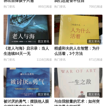
养出自律孩子只需
我们总是管不住自
热门资讯
893已阅读
热门资讯
700已阅读
图文资讯
图文资讯
《老人与海》启示录：当人
稻盛和夫的人生智慧：为什
生连续84天一无
么活着，3个方法
热门资讯
1116已阅读
热门资讯
871已阅读
图文资讯
图文资讯
被讨厌的勇气：摆脱他人眼
与自我较量的艺术：如何突