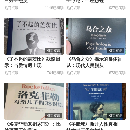
三分钟热度
生悖论：当理想碰
热门资讯
1148已阅读
热门资讯
927已阅读
图文资讯
图文资讯
《了不起的盖茨比》残酷启
《乌合之众》揭示的群体盲
示：当爱情遇上现
从：现代人摆脱从
热门资讯
764已阅读
热门资讯
873已阅读
图文资讯
图文资讯
《洛克菲勒38封家书》：比
《羊脂球》撕开人性真相：