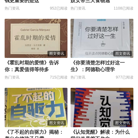
钱更重要的是这
妓女带三天食物逃
热门资讯
952已阅读
热门资讯
1108已阅读
图文资讯
图文资讯
《霍乱时期的爱情》告诉
《你要清楚怎样过好这一
你：真爱值得等待多
生》：阿德勒心理学
热门资讯
715已阅读
热门资讯
977已阅读
图文资讯
图文资讯
《了不起的自驱力》揭秘：
《认知觉醒》解读：为什么