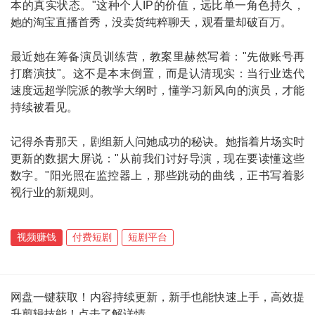
本的真实状态。"这种个人IP的价值，远比单一角色持久，
她的淘宝直播首秀，没卖货纯粹聊天，观看量却破百万。
最近她在筹备演员训练营，教案里赫然写着："先做账号再
打磨演技"。这不是本末倒置，而是认清现实：当行业迭代
速度远超学院派的教学大纲时，懂学习新风向的演员，才能
持续被看见。
记得杀青那天，剧组新人问她成功的秘诀。她指着片场实时
更新的数据大屏说："从前我们讨好导演，现在要读懂这些
数字。"阳光照在监控器上，那些跳动的曲线，正书写着影
视行业的新规则。
视频赚钱
付费短剧
短剧平台
网盘一键获取！内容持续更新，新手也能快速上手，高效提
升剪辑技能！点击了解详情...