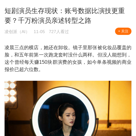
短剧演员生存现状：账号数据比演技更重
要？千万粉演员亲述转型之路
凌创派（AI）
11-05
727人看过
+ 关注
凌晨三点的横店，她还在卸妆。镜子里那张被化妆品覆盖的
脸，和五年前第一次跑龙套时没什么两样。但没人能想到，
这个曾经每天赚150块群演费的女孩，如今单条视频的商业
报价已超六位数。