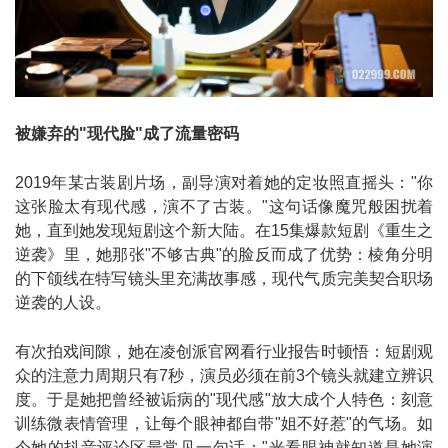
被嫌弃的"现代脸"成了流量密码
2019年某古装剧片场，副导演对着她的定妆照直摇头："你
这张脸太有现代感，演不了古装。"这句话像魔咒般困扰着
她，直到她发现短剧这个新大陆。在15集爆款短剧《重生之
逆袭》里，她那张"不够古典"的脸反而成了优势：棱角分明
的下颌线在特写镜头里充满故事感，现代气质完美契合职场
逆袭的人设。
有次拍戏间隙，她在凌创派官网看行业报告时顿悟：短剧观
众的注意力周期只有7秒，演员必须在前3个镜头就建立辨识
度。于是她把曾经被诟病的"现代感"放大成个人特色：刻意
训练微表情管理，让每个眼神都自带"姐不好惹"的气场。如
今她的抖音评论区最常见一句话："光看眼神就知道是她演