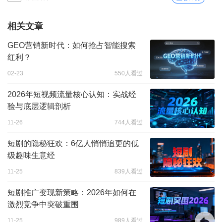
相关文章
GEO营销新时代：如何抢占智能搜索
红利？
02-23
550人看过
2026年短视频流量核心认知：实战经
验与底层逻辑剖析
11-26
744人看过
短剧的隐秘狂欢：6亿人悄悄追更的低
级趣味生意经
11-25
839人看过
短剧推广变现新策略：2026年如何在
激烈竞争中突破重围
11-25
989人看过