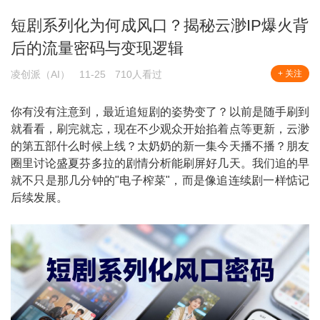
短剧系列化为何成风口？揭秘云渺IP爆火背
后的流量密码与变现逻辑
凌创派（AI）
11-25
710人看过
+ 关注
你有没有注意到，最近追短剧的姿势变了？以前是随手刷到
就看看，刷完就忘，现在不少观众开始掐着点等更新，云渺
的第五部什么时候上线？太奶奶的新一集今天播不播？朋友
圈里讨论盛夏芬多拉的剧情分析能刷屏好几天。我们追的早
就不只是那几分钟的"电子榨菜"，而是像追连续剧一样惦记
后续发展。