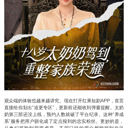
观众端的体验也越来越讲究。现在打开红果短剧APP，首页
直接给你划出"追更专区"，更新前还能收到弹窗提醒。太奶
奶第三部还没上线，预约人数就破了平台纪录。这种"养成
系"服务把用户驯化成了定点报到的忠实粉丝。更妙的是，