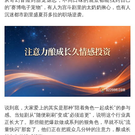
从奇幻冒险到甜宠虐恋，不同口味的观众都能找到自己
的"赛博电子宠物"，有人为宫斗剧里的太奶奶揪心，也有人
沉迷都市剧里盛夏芬多拉的职场逆袭。
说到底，大家爱上的其实是那种"陪着角色一起成长"的参与
感。当短剧从"随便刷刷"变成"必须追更"，说明这个行业真
正长大了。那些能把爆款做成系列的狠角色，早就不玩"流
量快闪"那套了，他们正在把观众几分钟的注意力，酿成长