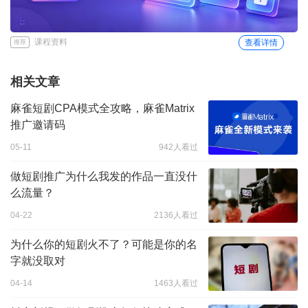
课程资料
查看详情
推荐
相关文章
麻雀短剧CPA模式全攻略，麻雀Matrix
推广邀请码
05-11
942人看过
做短剧推广为什么我发的作品一直没什
么流量？
04-22
2136人看过
为什么你的短剧火不了？可能是你的名
字就没取对
04-14
1463人看过