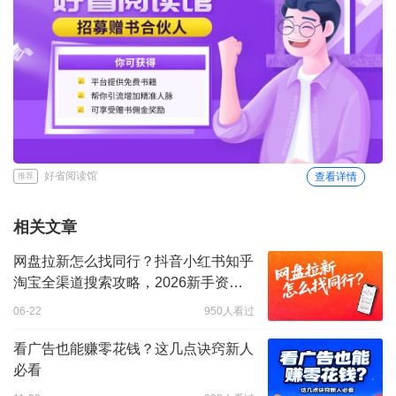
好省阅读馆
查看详情
推荐
相关文章
网盘拉新怎么找同行？抖音小红书知乎
淘宝全渠道搜索攻略，2026新手资源
推广方法
06-22
950人看过
看广告也能赚零花钱？这几点诀窍新人
必看