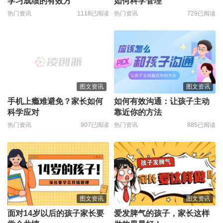
学习成绩的有效方
如何科学管理
热门资讯
1118已阅读
热门资讯
729已阅读
图文资讯
图文资讯
手机上瘾难避免？家长如何
如何有效沟通：让孩子主动
科学应对
靠近你的方法
热门资讯
907已阅读
热门资讯
885已阅读
图文资讯
图文资讯
面对14岁以后的孩子家长要
爱发脾气的孩子，家长这样