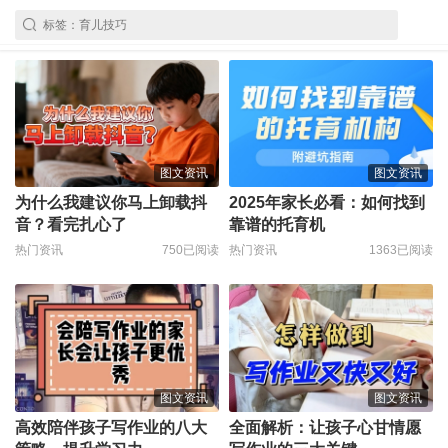
图文资讯
图文资讯
为什么我建议你马上卸载抖
2025年家长必看：如何找到
音？看完扎心了
靠谱的托育机
热门资讯
750已阅读
热门资讯
1363已阅读
图文资讯
图文资讯
高效陪伴孩子写作业的八大
全面解析：让孩子心甘情愿