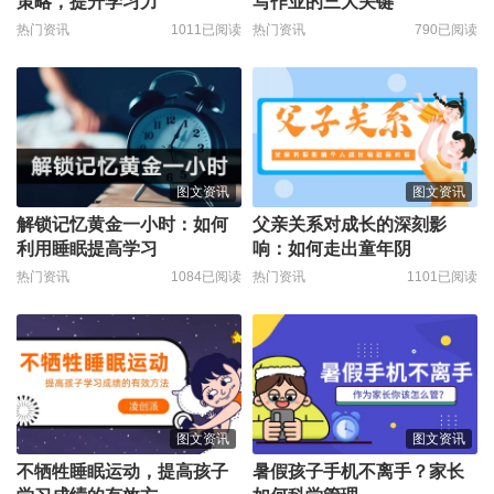
策略，提升学习力
写作业的三大关键
热门资讯
1011已阅读
热门资讯
790已阅读
图文资讯
图文资讯
解锁记忆黄金一小时：如何
父亲关系对成长的深刻影
利用睡眠提高学习
响：如何走出童年阴
热门资讯
1084已阅读
热门资讯
1101已阅读
图文资讯
图文资讯
不牺牲睡眠运动，提高孩子
暑假孩子手机不离手？家长