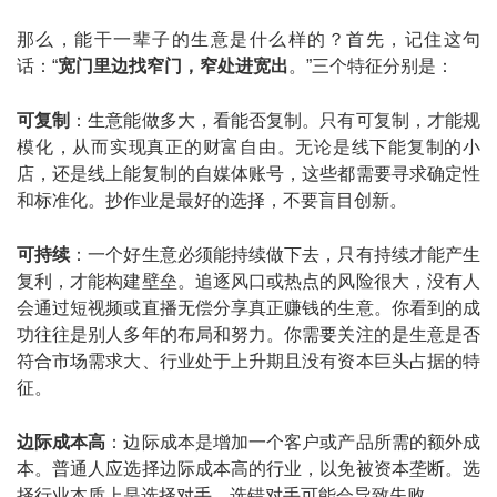
那么，能干一辈子的生意是什么样的？首先，记住这句
话：“
宽门里边找窄门，窄处进宽出
。”三个特征分别是：
可复制
：生意能做多大，看能否复制。只有可复制，才能规
模化，从而实现真正的财富自由。无论是线下能复制的小
店，还是线上能复制的自媒体账号，这些都需要寻求确定性
和标准化。抄作业是最好的选择，不要盲目创新。
可持续
：一个好生意必须能持续做下去，只有持续才能产生
复利，才能构建壁垒。追逐风口或热点的风险很大，没有人
会通过短视频或直播无偿分享真正赚钱的生意。你看到的成
功往往是别人多年的布局和努力。你需要关注的是生意是否
符合市场需求大、行业处于上升期且没有资本巨头占据的特
征。
边际成本高
：边际成本是增加一个客户或产品所需的额外成
本。普通人应选择边际成本高的行业，以免被资本垄断。选
择行业本质上是选择对手，选错对手可能会导致失败。