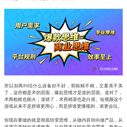
所以别再纠结什么设备好不好，剪辑精不精，文案美不美
了，这些都是术的层面，爆款思维才是道的层面。道对了，
术再粗糙也能火；道错了，术再精湛也是白搭。短视频这个
游戏从来不是拼谁更用心，而是拼谁更懂规则，谁更会玩。
你现在要做的就是彻底转变思维，从做内容转向做产品，从
追求完美转向追求效率，从自我表达转向用户需求。每发一