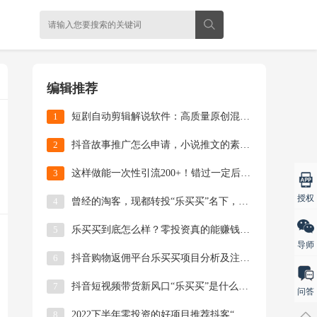
编辑推荐
1
短剧自动剪辑解说软件：高质量原创混剪视频实操教程
2
抖音故事推广怎么申请，小说推文的素材哪里找？
3
这样做能一次性引流200+！错过一定后悔的公益赠书活动来啦！
授权
4
曾经的淘客，现都转投“乐买买”名下，这就是时代的风口
5
乐买买到底怎么样？零投资真的能赚钱吗？
导师
6
抖音购物返佣平台乐买买项目分析及注册使用教程
7
抖音短视频带货新风口“乐买买”是什么？一篇文章带你全了解
问答
8
2022下半年零投资的好项目推荐抖客“乐买买”平台