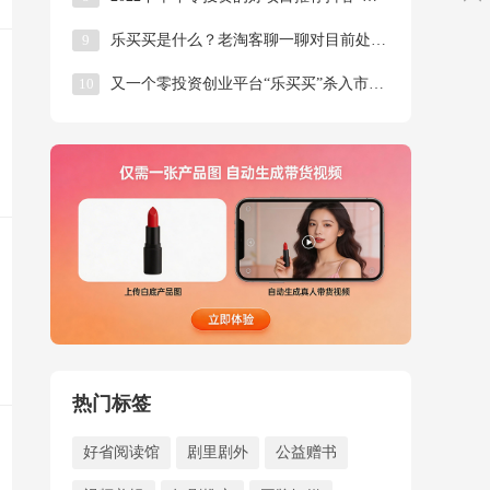
9
乐买买是什么？老淘客聊一聊对目前处于风口的乐买买项目的看法！
10
又一个零投资创业平台“乐买买”杀入市场了
热门标签
好省阅读馆
剧里剧外
公益赠书