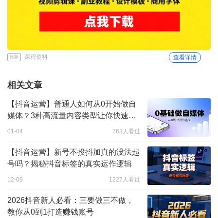
课程资料
查看详情
推荐
相关文章
【抖音运营】普通人如何从0开始做自
媒体？3种高流量内容类型让你快速涨
粉
01-04
763人看过
【抖音运营】新号不投抖加真的没法起
号吗？揭秘抖音标签的真实运作逻辑
12-09
1227人看过
2026抖音新人必看：三要做三不做，
教你从0到1打造赚钱账号