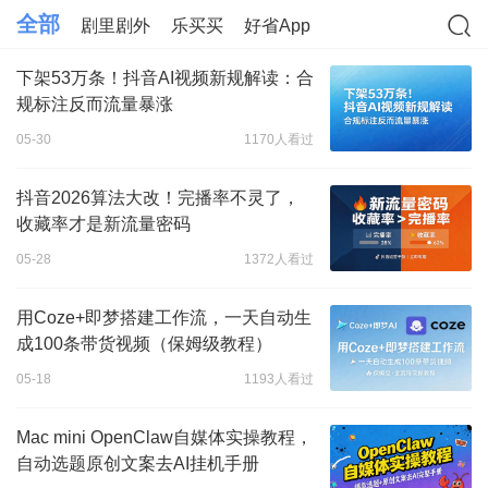
全部
剧里剧外
乐买买
好省App
下架53万条！抖音AI视频新规解读：合
规标注反而流量暴涨
05-30
1170人看过
抖音2026算法大改！完播率不灵了，
收藏率才是新流量密码
05-28
1372人看过
用Coze+即梦搭建工作流，一天自动生
成100条带货视频（保姆级教程）
05-18
1193人看过
Mac mini OpenClaw自媒体实操教程，
自动选题原创文案去AI挂机手册