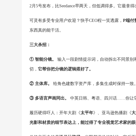
2月5号发布，比Seedance早两天，但低调得多。它最拿
可灵有多受专业用户欢迎？快手CEO程一笑透露，
P端付
东西真的能干活。
三大杀招：
① 智能分镜。
输入一段剧情提示词，自动拆出不同景别和
切，
它帮你把分镜的逻辑搭好了。
② 主体库。
给角色建数字资产库，多集生成时保持一致
③ 多语言声画同出。
中英日韩、粤语、四川话……你让
履历硬得吓人：开年大剧《
太平年
》、亚马逊热播剧《
大
光影和材质的细节表达上，能过得了专业视觉艺术家的眼