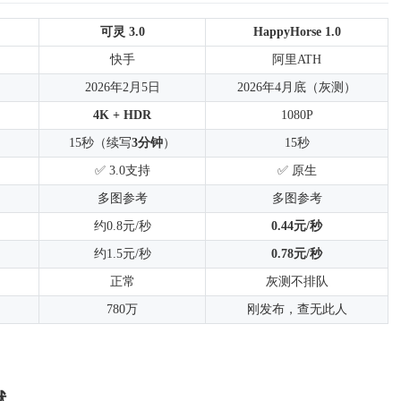
可灵 3.0
HappyHorse 1.0
快手
阿里ATH
2026年2月5日
2026年4月底（灰测）
4K + HDR
1080P
15秒（续写
3分钟
）
15秒
✅ 3.0支持
✅ 原生
）
多图参考
多图参考
约0.8元/秒
0.44元/秒
约1.5元/秒
0.78元/秒
正常
灰测不排队
780万
刚发布，查无此人
狱