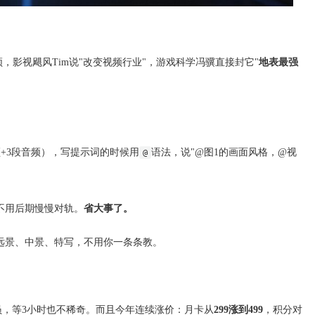
视频，影视飓风Tim说"改变视频行业"，游戏科学冯骥直接封它"
地表最强
频+3段音频），写提示词的时候用
语法，说"@图1的画面风格，@视
@
不用后期慢慢对轨。
省大事了。
远景、中景、特写，不用你一条条教。
员，等3小时也不稀奇。而且今年连续涨价：月卡从
299涨到499
，积分对