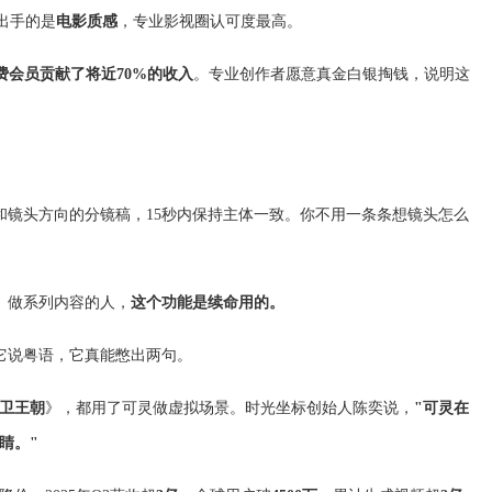
得出手的是
电影质感
，专业影视圈认可度最高。
费会员贡献了将近70%的收入
。专业创作者愿意真金白银掏钱，说明这
镜头方向的分镜稿，15秒内保持主体一致。你不用一条条想镜头怎么
。做系列内容的人，
这个功能是续命用的。
它说粤语，它真能憋出两句。
卫王朝
》，都用了可灵做虚拟场景。时光坐标创始人陈奕说，
"可灵在
睛。"