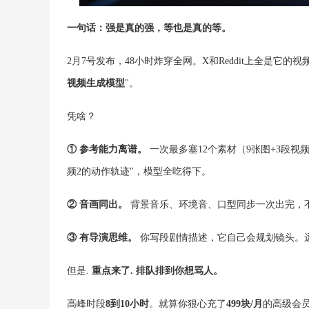
一句话：强是真的强，等也是真的等。
2月7号发布，48小时炸穿全网。X和Reddit上全是它的
视频生成模型
"。
凭啥？
① 参考能力离谱。
一次最多塞12个素材（9张图+3段视
频2的动作轨迹"，模型全吃得下。
② 音画同出。
背景音乐、环境音、口型同步一次出完，
③ 有导演思维。
你写段剧情描述，它自己会规划镜头。
但是.
重点来了. 排队排到你想骂人。
高峰时段
8到10小时
。就算你狠心充了
499块/月
的高级会