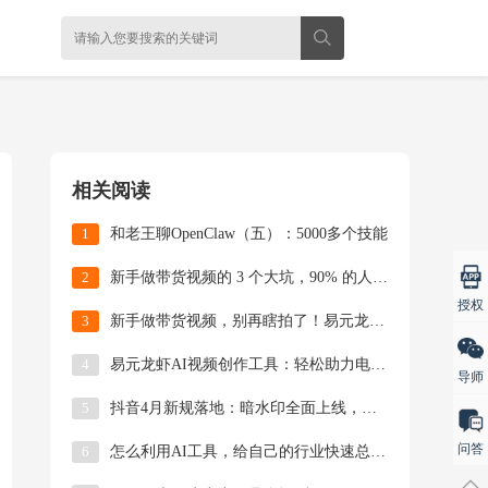
相关阅读
1
和老王聊OpenClaw（五）：5000多个技能
2
新手做带货视频的 3 个大坑，90% 的人都踩过
授权
3
新手做带货视频，别再瞎拍了！易元龙虾AI帮你0基
4
易元龙虾AI视频创作工具：轻松助力电商带货达人实
导师
5
抖音4月新规落地：暗水印全面上线，搬运混剪商家将
问答
6
怎么利用AI工具，给自己的行业快速总结爆款选题？