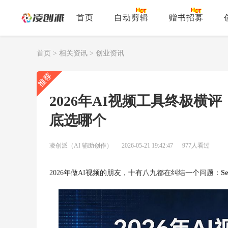
首页
自动剪辑
赠书招募
首页
>
相关资讯
>
创业资讯
2026年AI视频工具终极横评：S
底选哪个
凌创派（AI 辅助创作）
2026-05-21 19:42:47
977人看过
2026年做AI视频的朋友，十有八九都在纠结一个问题：
S