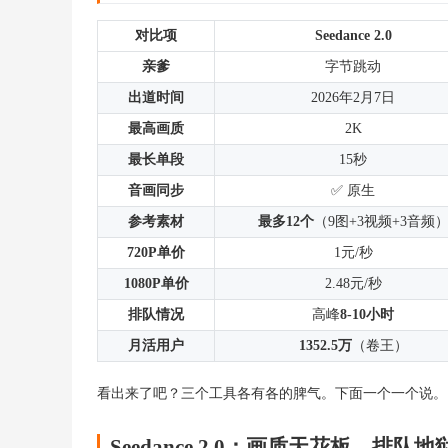
对比项
Seedance 2.0
亲爹
字节跳动
出道时间
2026年2月7日
最高画质
2K
最长单段
15秒
音画同步
✅ 原生
参考素材
最多12个
（9图+3视频+3音频
720P单价
1元/秒
1080P单价
2.48元/秒
排队情况
高峰
8-10小时
月活用户
1352.5万
（卷王）
看出来了吧？三个工具各有各的脾气。下面一个一个说。
Seedance 2.0：画质天花板，排队地