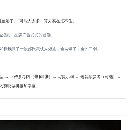
时差远了。"可能人太多，算力实在扛不住。
品短剧、品牌广告妥妥的首选。
40块钱
做了一段邵氏武侠风短剧，全网爆了，全民二创。
2.0模型 → 上传参考图（
最多9张
）→ 写提示词 → 选音频参考（可选）→
导入剪映做拼接加字幕。