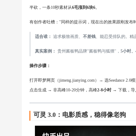
半砍，一条10秒素材从
6毛涨到6块6
。
有创作者吐槽："同样的提示词，现在出的效果跟刚发布
适合谁：
追求极致画质、
不差钱
、能忍受排队的。精
真实案例：
贵州酱板鸭品牌"酱板鸭与狐狸"，
5小时、
操作步骤：
打开即梦网页（jimeng.jianying.com）→ 选Seedance 
点击生成 → 非高峰10-20分钟，高峰
2-8小时
→ 下载，
可灵 3.0：电影质感，稳得像老狗