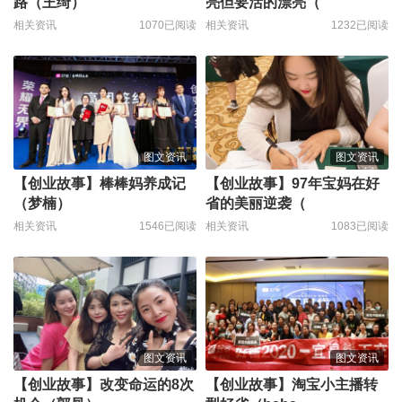
路（王绮）
亮但要活的漂亮（
相关资讯
1070已阅读
相关资讯
1232已阅读
图文资讯
图文资讯
【创业故事】棒棒妈养成记
【创业故事】97年宝妈在好
（梦楠）
省的美丽逆袭（
相关资讯
1546已阅读
相关资讯
1083已阅读
图文资讯
图文资讯
【创业故事】改变命运的8次
【创业故事】淘宝小主播转