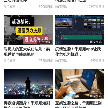
二次剪辑软件
何通过轻资产低成
热门资讯
860已阅读
热门资讯
1207已阅读
图文资讯
图文资讯
聪明人的五大成功法则：实
疫情逆袭！千顺顺app让我
现睡觉也能赚钱的
化危机为机遇，
热门资讯
779已阅读
热门资讯
895已阅读
图文资讯
图文资讯
青春逆境翻身！千顺顺短剧
宝妈逆袭之路，千顺顺短剧