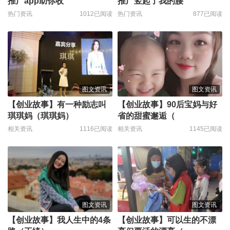
推广app助你收
推广竖起了我的腰
热门资讯
1012已阅读
热门资讯
877已阅读
图文资讯
图文资讯
【创业故事】有一种励志叫
【创业故事】90后宝妈与好
琪琪妈（琪琪妈）
省的甜蜜邂逅（
相关资讯
1116已阅读
相关资讯
1145已阅读
图文资讯
图文资讯
【创业故事】我人生中的4条
【创业故事】可以生的不漂