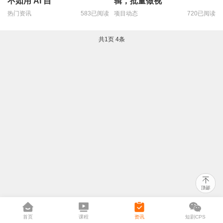
不如用 AI 自
辑，批量做视
热门资讯
583已阅读
项目动态
720已阅读
共
1
页
4
条
首页
课程
资讯
短剧CPS