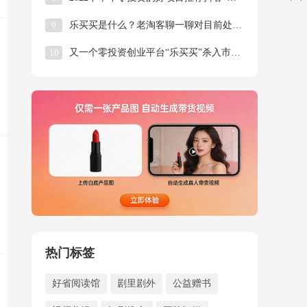
9
乐买买是什么？老淘客聊一聊对目前处于风口的乐买买项目的看法！
10
又一个零投资创业平台“乐买买”杀入市场了
热门标签
好省阅读馆
剧里剧外
公益赠书