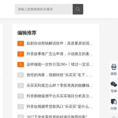
编辑推荐
1
短剧自动剪辑解说软件：高质量原创混剪视频实操教程
2
抖音故事推广怎么申请，小说推文的素材哪里找？
3
这样做能一次性引流200+！错过一定后悔的公益赠书活动来啦！
授权
4
曾经的淘客，现都转投“乐买买”名下，这就是时代的风口
5
乐买买到底怎么样？零投资真的能赚钱吗？
导师
6
抖音购物返佣平台乐买买项目分析及注册使用教程
7
抖音短视频带货新风口“乐买买”是什么？一篇文章带你全了解
问答
8
2022下半年零投资的好项目推荐抖客“乐买买”平台