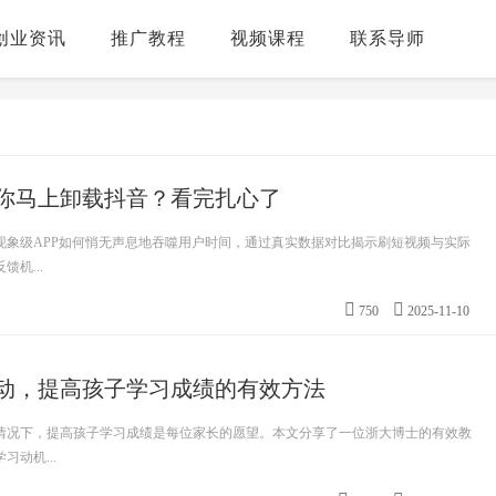
创业资讯
推广教程
视频课程
联系导师
你马上卸载抖音？看完扎心了
现象级APP如何悄无声息地吞噬用户时间，通过真实数据对比揭示刷短视频与实际
机...
750
2025-11-10
动，提高孩子学习成绩的有效方法
情况下，提高孩子学习成绩是每位家长的愿望。本文分享了一位浙大博士的有效教
动机...