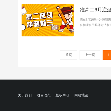
准高二8月逆
想在8月逆袭并冲进班
科和理科的具体方法和策略
首页
上一页
1
关于我们
项目动态
版权声明
网站地图