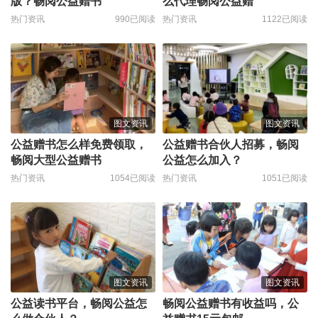
版？畅阅公益赠书
么代理畅阅公益赠
热门资讯
990已阅读
热门资讯
1122已阅读
图文资讯
图文资讯
公益赠书怎么样免费领取，
公益赠书合伙人招募，畅阅
畅阅大型公益赠书
公益怎么加入？
热门资讯
1054已阅读
热门资讯
1051已阅读
图文资讯
图文资讯
公益读书平台，畅阅公益怎
畅阅公益赠书有收益吗，公