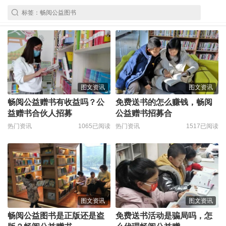
图文资讯
图文资讯
畅阅公益赠书有收益吗？公
​免费送书的怎么赚钱，畅阅
益赠书合伙人招募
公益赠书招募合
热门资讯
1065已阅读
热门资讯
1517已阅读
图文资讯
图文资讯
畅阅公益图书是正版还是盗
免费送书活动是骗局吗，怎