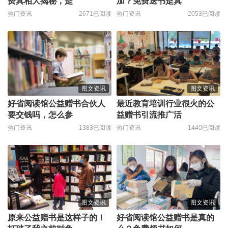
费真相大揭秘，是
加？免费送书是真
热门资讯
2671已阅读
热门资讯
2053已阅读
图文资讯
图文资讯
好省阅读馆公益赠书合伙人
最近教育培训行业很火的公
要交钱吗，怎么参
益赠书引流推广活
热门资讯
1383已阅读
热门资讯
1440已阅读
图文资讯
图文资讯
原来公益赠书是这样子的！
好省阅读馆公益赠书是真的