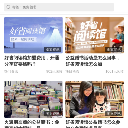
图文资讯
图文资讯
好省阅读馆加盟费用，开通
公益赠书活动是怎么回事，
分享官要钱吗？
好省阅读馆怎么加
热门资讯
902已阅读
项目动态
1061已阅读
图文资讯
图文资讯
火遍朋友圈的公益赠书：免
好省阅读馆公益赠书怎么参