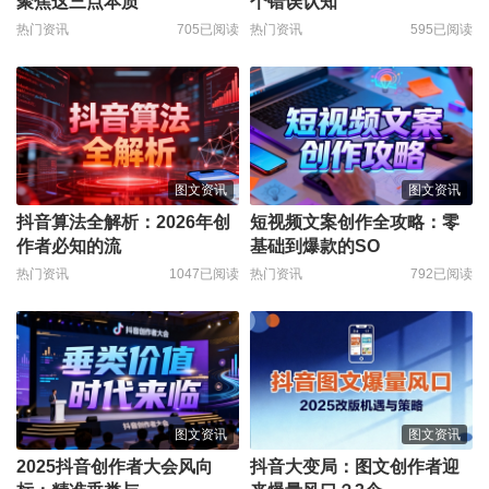
聚焦这三点本质
个错误认知
热门资讯
705已阅读
热门资讯
595已阅读
图文资讯
图文资讯
抖音算法全解析：2026年创
短视频文案创作全攻略：零
作者必知的流
基础到爆款的SO
热门资讯
1047已阅读
热门资讯
792已阅读
图文资讯
图文资讯
2025抖音创作者大会风向
抖音大变局：图文创作者迎