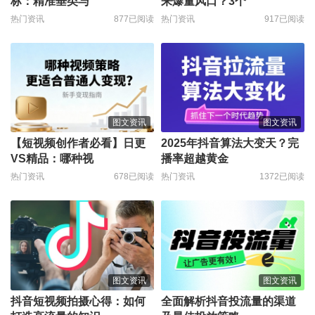
标：精准垂类与
来爆量风口？3个
热门资讯
877已阅读
热门资讯
917已阅读
图文资讯
图文资讯
【短视频创作者必看】日更
2025年抖音算法大变天？完
VS精品：哪种视
播率超越黄金
热门资讯
678已阅读
热门资讯
1372已阅读
图文资讯
图文资讯
抖音短视频拍摄心得：如何
全面解析抖音投流量的渠道