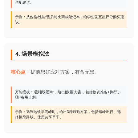
适配建议。
示例：从价格/性能/售后对比两款笔记本，给学生党五星评分购买建
议。
4. 场景模拟法
核心点
：提前想好应对方案，有备无患。
万能模板：遇到[场景]时，给出[数量]方案，包括物资准备+执行步
骤+备用计划。
示例：遇到地铁早高峰时，给出3种通勤方案，包括错峰出行、选
择换乘路线、使用共享单车。