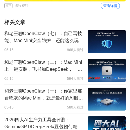
课程资料
查看详情
推荐
相关文章
和老王聊OpenClaw（七）：自己写技
能、Mac Mini安全防护、还能这么玩
05-15
968人看过
和老王聊OpenClaw（二）：Mac Mini
上一键安装，飞书加DeepSeek，一集
短剧的时间搞定
05-15
594人看过
和老王聊OpenClaw（一）：你家里那
台吃灰的Mac Mini，就是最好的AI服务
器
05-15
580人看过
2026四大AI生产力工具全评测：
Gemini/GPT/DeepSeek/豆包如何精准