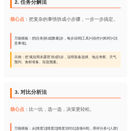
2. 任务分解法
核心点
：把复杂的事情拆成小步骤，一步一步搞定。
万能模板：把[任务]拆成[数量]步，每步说明[工具]+[动作]+[耗时]+[注
意事项]。
示例：把‘规划周末露营’拆成5步，说明装备选择、地点考察、天气
预判、食材准备、应急预案。
3. 对比分析法
核心点
：比一比，选一选，决策更轻松。
万能模板：从[维度1][维度2][维度3]对比[选项A/B]，用评分表+[人群]