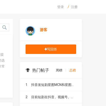
登录
注册
游客
写回答
您提
的选
非常
热门帖子
周榜
|
总榜
1
抖音发短剧星图MCN和星图融合有什么区别？
2
目前短剧在抖音、视频号、快手、小红书和B站，这五大平台到底有什么区别？