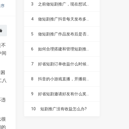
3
之前做短剧推广，现在想试试漫剧，不知道漫剧好做吗？
排序
4
做短剧推广抖音每天发布多少个作品比较合适？
5
做短剧推广作品发布后是否需要投抖加？
是不
6
如何合理搭建和管理短剧推广账号？
中间
7
好省短剧订单收益什么时候结算，如何提现？
了困
8
抖音的小游戏直播，开播前要不要先发视频扩大流量？
二八
9
好省短剧邀请好友有什么奖励，升级赚是什么？
不违
10
短剧推广没有收益怎么办?
比很
剧的