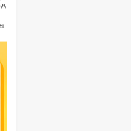
作品
。
难