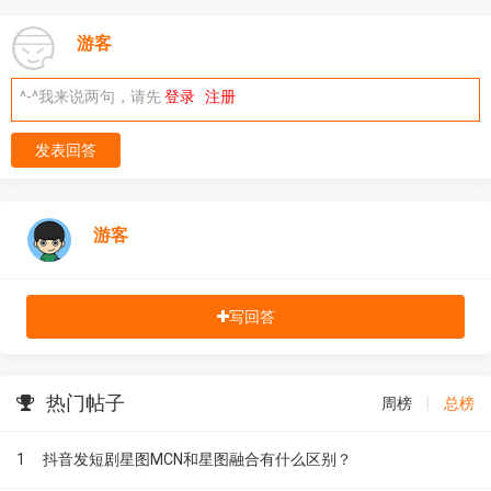
游客
^-^我来说两句，请先
登录
·
注册
发表回答
游客
写回答
热门帖子
周榜
|
总榜
1
抖音发短剧星图MCN和星图融合有什么区别？