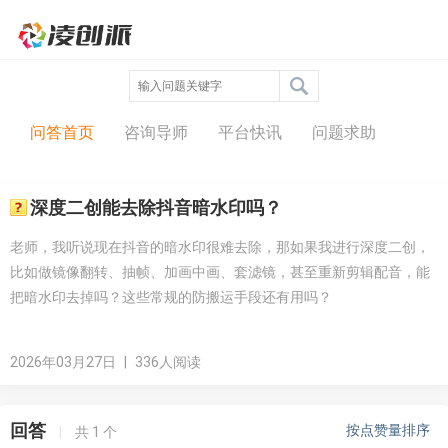
问答中心
问答首页
咨询导师
平台快讯
问题求助
深度二创能去除抖音暗水印吗？
老师，我听说现在抖音的暗水印很难去除，那如果我进行深度二创，
比如做镜像翻转、抽帧、加画中画、套滤镜，甚至重新剪辑配音，能
把暗水印去掉吗？这些常规的防搬运手段还有用吗？
2026年03月27日
|
336人阅读
回答
按点赞量排序
|
共
1
个